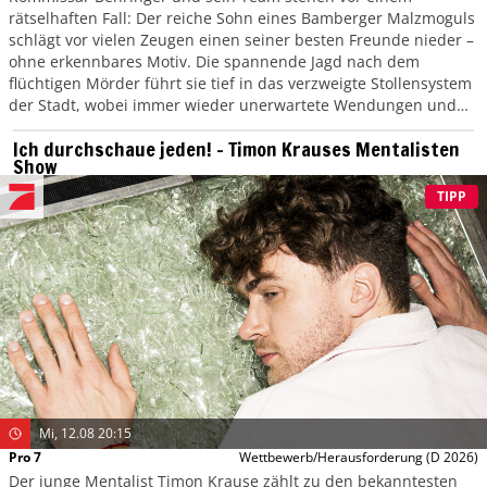
rätselhaften Fall: Der reiche Sohn eines Bamberger Malzmoguls
schlägt vor vielen Zeugen einen seiner besten Freunde nieder –
ohne erkennbares Motiv. Die spannende Jagd nach dem
flüchtigen Mörder führt sie tief in das verzweigte Stollensystem
der Stadt, wobei immer wieder unerwartete Wendungen und
neue Geheimnisse ans Licht kommen.
Ich durchschaue jeden! – Timon Krauses Mentalisten
Show
TIPP
Mi, 12.08 20:15
Pro 7
Wettbewerb/Herausforderung
(D 2026)
Der junge Mentalist Timon Krause zählt zu den bekanntesten