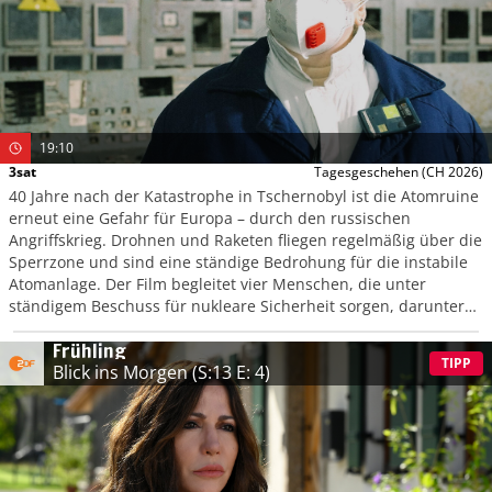
19:10
3sat
Tagesgeschehen
(CH 2026)
40 Jahre nach der Katastrophe in Tschernobyl ist die Atomruine
erneut eine Gefahr für Europa – durch den russischen
Angriffskrieg. Drohnen und Raketen fliegen regelmäßig über die
Sperrzone und sind eine ständige Bedrohung für die instabile
Atomanlage. Der Film begleitet vier Menschen, die unter
ständigem Beschuss für nukleare Sicherheit sorgen, darunter
Serhi Tarakanow, der Direktor der Anlage.
Frühling
TIPP
Blick ins Morgen
(S:13 E: 4)