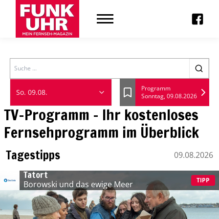
Search
Programm
So. 09.08.
Sonntag, 09.08.2026
Lesezeichen
TV-Programm - Ihr kostenloses
Fernsehprogramm im Überblick
Tagestipps
09.08.2026
Sonntag, 09 August
Tatort
TIPP
Borowski und das ewige Meer