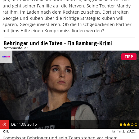
und geht seiner Familie auf die Nerven. Seine Tochter Mandy
rät ihm, im Laden nach dem Rechten zu sehen. Dort streiten
Georgie und Ruben über die richtige Strategie: Ruben will
sparen, Georgie investieren. Ob die frischgebackenen Partner
mit Jims Hilfe einen Kompromiss finden werden?
Behringer und die Toten – Ein Bamberg-Krimi
Antoniusfeuer
TIPP
Di, 11.08 20:15
RTL
Krimi
(D 2025)
Kommissar Behringer und sein Team stehen vor einem