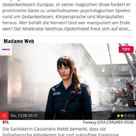
Gedankenlesern Europas. In seiner magischen Show fordert er
prominente Gäste zu unterhaltsamen psychologischen Spielen
rund um Gedankenlesen, Körpersprache und Manipulation
heraus. Wer behält die Nerven? Und wer manipuliert am Ende
wen? Der Moderator Matthias Opdenhövel freut sich auf einen
Abend voller überraschender Wendungen.
Madame Web
TIPP
Do, 13.08 20:15
RTL
Fantasy
(USA,CDN,MEX 2024)
Die Sanitäterin Cassandra Webb bemerkt, dass sie
hellseherische Fähigkeiten hat und zukünftige Ereignisse