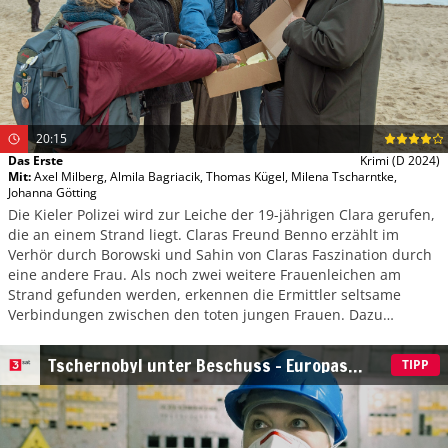
20:15
Das Erste
Krimi
(D 2024)
Mit
:
Axel Milberg
,
Almila Bagriacik
,
Thomas Kügel
,
Milena Tscharntke
,
Johanna Götting
Die Kieler Polizei wird zur Leiche der 19-jährigen Clara gerufen,
die an einem Strand liegt. Claras Freund Benno erzählt im
Verhör durch Borowski und Sahin von Claras Faszination durch
eine andere Frau. Als noch zwei weitere Frauenleichen am
Strand gefunden werden, erkennen die Ermittler seltsame
Verbindungen zwischen den toten jungen Frauen. Dazu
gehören groteske Rituale vor ihrem Ableben und eine
aufgeladene Verbindung zu jener Dame, die Benno erwähnt
Tschernobyl unter Beschuss – Europas
TIPP
hatte.
nukleare Zeitbombe