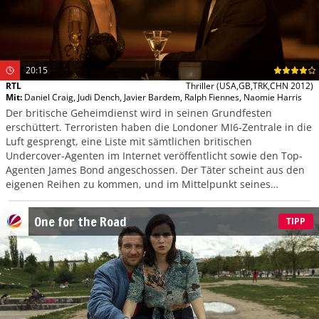
20:15
RTL
Thriller
(USA,GB,TRK,CHN 2012)
Mit
:
Daniel Craig
,
Judi Dench
,
Javier Bardem
,
Ralph Fiennes
,
Naomie Harris
Der britische Geheimdienst wird in seinen Grundfesten
erschüttert. Terroristen haben die Londoner MI6-Zentrale in die
Luft gesprengt, eine Liste mit sämtlichen britischen
Undercover-Agenten im Internet veröffentlicht sowie den Top-
Agenten James Bond angeschossen. Der Täter scheint aus den
eigenen Reihen zu kommen, und im Mittelpunkt seines
Interesses steht ausgerechnet die Geheimdienstchefin M.
One for the Road
TIPP