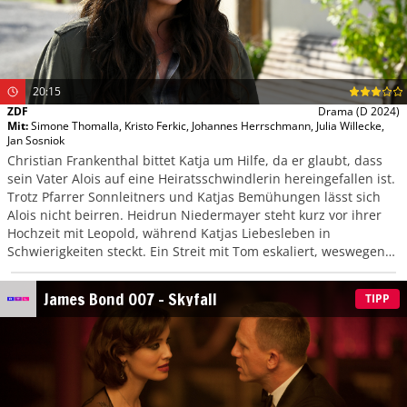
20:15
ZDF
Drama
(D 2024)
Mit
:
Simone Thomalla
,
Kristo Ferkic
,
Johannes Herrschmann
,
Julia Willecke
,
Jan Sosniok
Christian Frankenthal bittet Katja um Hilfe, da er glaubt, dass
sein Vater Alois auf eine Heiratsschwindlerin hereingefallen ist.
Trotz Pfarrer Sonnleitners und Katjas Bemühungen lässt sich
Alois nicht beirren. Heidrun Niedermayer steht kurz vor ihrer
Hochzeit mit Leopold, während Katjas Liebesleben in
Schwierigkeiten steckt. Ein Streit mit Tom eskaliert, weswegen
Katja mitten in der Nacht nach Hause fährt.
James Bond 007 – Skyfall
TIPP