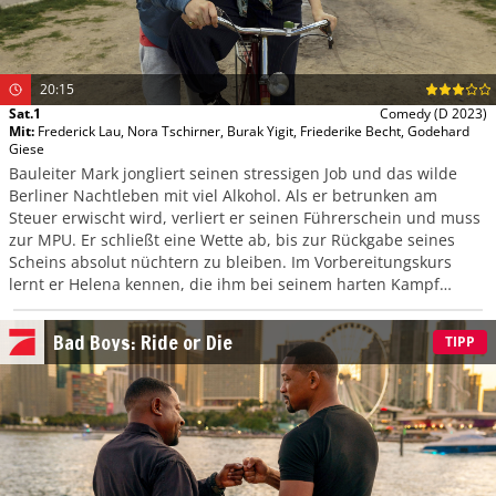
20:15
Sat.1
Comedy
(D 2023)
Mit
:
Frederick Lau
,
Nora Tschirner
,
Burak Yigit
,
Friederike Becht
,
Godehard
Giese
Bauleiter Mark jongliert seinen stressigen Job und das wilde
Berliner Nachtleben mit viel Alkohol. Als er betrunken am
Steuer erwischt wird, verliert er seinen Führerschein und muss
zur MPU. Er schließt eine Wette ab, bis zur Rückgabe seines
Scheins absolut nüchtern zu bleiben. Im Vorbereitungskurs
lernt er Helena kennen, die ihm bei seinem harten Kampf
gegen die Sucht beisteht.
Bad Boys: Ride or Die
TIPP