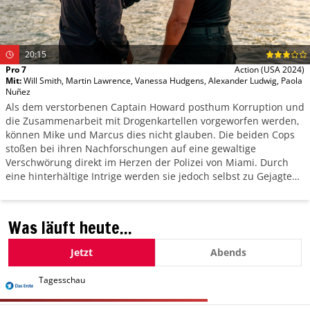
20:15
Pro 7
Action
(USA 2024)
Mit
:
Will Smith
,
Martin Lawrence
,
Vanessa Hudgens
,
Alexander Ludwig
,
Paola
Nuñez
Als dem verstorbenen Captain Howard posthum Korruption und
die Zusammenarbeit mit Drogenkartellen vorgeworfen werden,
können Mike und Marcus dies nicht glauben. Die beiden Cops
stoßen bei ihren Nachforschungen auf eine gewaltige
Verschwörung direkt im Herzen der Polizei von Miami. Durch
eine hinterhältige Intrige werden sie jedoch selbst zu Gejagten
und tun alles, um ihre Unschuld zu beweisen.
Was läuft heute...
Jetzt
Abends
Tagesschau