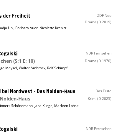
s der Freiheit
ZDF Neo
Drama
(D 2019)
adja Uhl
,
Barbara Auer
,
Nicolette Krebitz
Rogalski
NDR Fernsehen
dchen
(S:1 E: 10)
Drama
(D 1970)
nge Meysel
,
Walter Ambrock
,
Rolf Schimpf
 bei Nordwest – Das Nolden-Haus
Das Erste
 Nolden-Haus
Krimi
(D 2025)
innerk Schönemann
,
Jana Klinge
,
Marleen Lohse
Rogalski
NDR Fernsehen