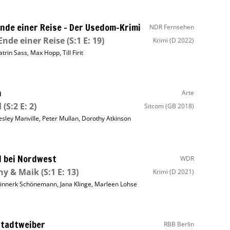
nde einer Reise – Der Usedom-Krimi
NDR Fernsehen
nde einer Reise
(S:1 E: 19)
Krimi
(D 2022)
atrin Sass
,
Max Hopp
,
Till Firit
m
Arte
l
(S:2 E: 2)
Sitcom
(GB 2018)
esley Manville
,
Peter Mullan
,
Dorothy Atkinson
 bei Nordwest
WDR
ny & Maik
(S:1 E: 13)
Krimi
(D 2021)
innerk Schönemann
,
Jana Klinge
,
Marleen Lohse
tadtweiber
RBB Berlin