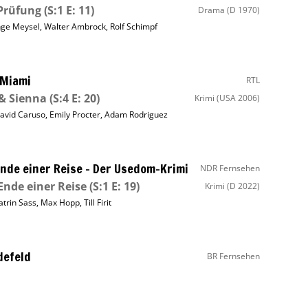
Prüfung
(S:1 E: 11)
Drama
(D 1970)
nge Meysel
,
Walter Ambrock
,
Rolf Schimpf
 Miami
RTL
& Sienna
(S:4 E: 20)
Krimi
(USA 2006)
avid Caruso
,
Emily Procter
,
Adam Rodriguez
nde einer Reise – Der Usedom-Krimi
NDR Fernsehen
nde einer Reise
(S:1 E: 19)
Krimi
(D 2022)
atrin Sass
,
Max Hopp
,
Till Firit
defeld
BR Fernsehen
s auf E
(S:1 E: 1)
CGI
(D 2024)
avid Kross
,
Jacqueline Belle
,
Johannes Lange