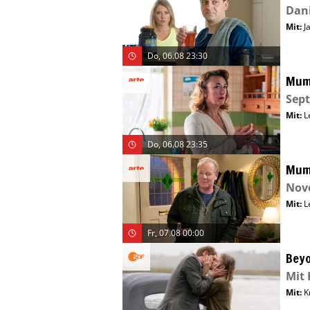
Dani
Mit
:
J
Do, 06.08 23:30
Mu
Sep
Mit
:
L
Do, 06.08 23:35
Mu
Nov
Mit
:
L
Fr, 07.08 00:00
Beyo
Mit 
Mit
:
K