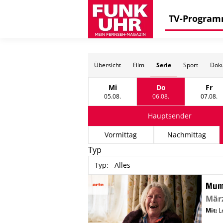
TV-Progra
Serie
Übersicht
Film
Sport
Doku
Mi
Do
Fr
Mittwoch, 05 August
Donnerstag, 06 Au
Frei
05.08.
06.08.
07.08.
Hauptsender
Vormittag
Nachmittag
Typ
Typ
:
Alles
Mu
Mär
Mit
:
L