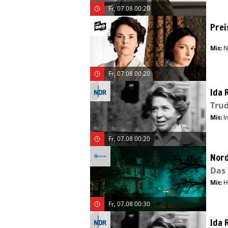
Fr, 07.08 00:20
Prei
Mit
:
N
Fr, 07.08 00:20
Ida 
Tru
Mit
:
I
Fr, 07.08 00:20
Nord
Das
Mit
:
H
Fr, 07.08 00:30
Ida 