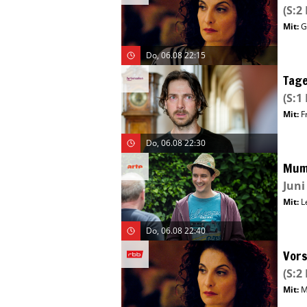
(S:2 
Mit
:
G
Do, 06.08 22:15
Tage
(S:1 
Mit
:
F
Do, 06.08 22:30
Mu
Juni
Mit
:
L
Do, 06.08 22:40
Vors
(S:2 
Mit
:
M