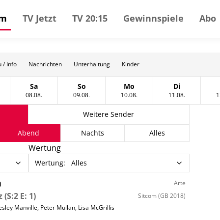
mm
TV Jetzt
TV 20:15
Gewinnspiele
Abo
 / Info
Nachrichten
Unterhaltung
Kinder
Sa
So
Mo
Di
gust
tag, 07 August
Samstag, 08 August
Sonntag, 09 August
Montag, 10 August
Dienstag, 11
08.08.
09.08.
10.08.
11.08.
1
Weitere Sender
Abend
Nachts
Alles
Wertung
Wertung
:
Alles
m
Arte
z
(S:2 E: 1)
Sitcom
(GB 2018)
esley Manville
,
Peter Mullan
,
Lisa McGrillis