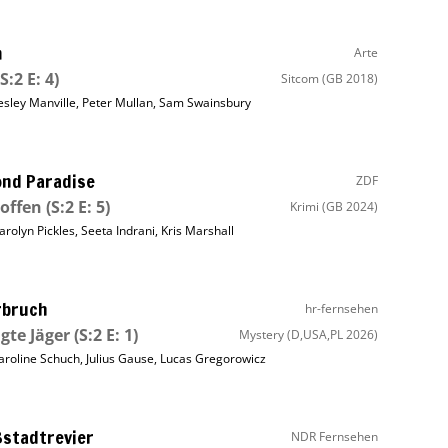
m
Arte
S:2 E: 4)
Sitcom
(GB 2018)
esley Manville
,
Peter Mullan
,
Sam Swainsbury
nd Paradise
ZDF
offen
(S:2 E: 5)
Krimi
(GB 2024)
arolyn Pickles
,
Seeta Indrani
,
Kris Marshall
rbruch
hr-fernsehen
gte Jäger
(S:2 E: 1)
Mystery
(D,USA,PL 2026)
aroline Schuch
,
Julius Gause
,
Lucas Gregorowicz
stadtrevier
NDR Fernsehen