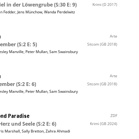
el in der Löwengrube
(S:30 E: 9)
Krimi
(D 2017)
an Fedder
,
Jens Münchow
,
Wanda Perdelwitz
m
Arte
tember
(S:2 E: 5)
Sitcom
(GB 2018)
esley Manville
,
Peter Mullan
,
Sam Swainsbury
m
Arte
ember
(S:2 E: 6)
Sitcom
(GB 2018)
esley Manville
,
Peter Mullan
,
Sam Swainsbury
nd Paradise
ZDF
Herz und Seele
(S:2 E: 6)
Krimi
(GB 2024)
ris Marshall
,
Sally Bretton
,
Zahra Ahmadi