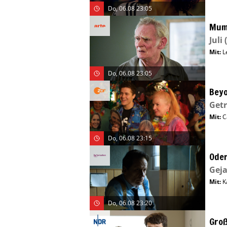
Do, 06.08 23:05
Mu
Juli
(
Mit
:
L
Do, 06.08 23:05
Beyo
Getr
Mit
:
C
Do, 06.08 23:15
Ode
Geja
Mit
:
K
Do, 06.08 23:20
Groß