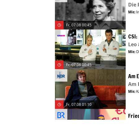
Die 
Mit
:
I
Fr, 07.08 00:45
CSI:
Leo 
Mit
:
D
Fr, 07.08 00:45
Am E
Am E
Mit
:
K
Fr, 07.08 01:10
Frie
Alle
Mit
:
D