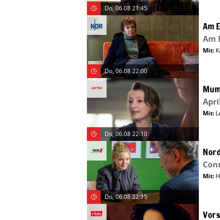
Do, 06.08 21:45
Am E
Am E
Mit
:
K
Do, 06.08 22:00
Mu
Apri
Mit
:
L
Do, 06.08 22:10
Nord
Con
Mit
:
H
Do, 06.08 22:15
Vors