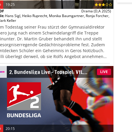
19:25
DF
Drama
(D,A 2025)
it
:
Hans Sigl
,
Heiko Ruprecht
,
Monika Baumgartner
,
Ronja Forcher
,
ark Keller
m Todestag seiner Frau stürzt der Gymnasialdirektor
ero Jung nach einem Schwindelangriff die Treppe
inunter. Dr. Martin Gruber behandelt ihn und stellt
esorgniserregende Gedächtnisprobleme fest. Zudem
ntdecken Schüler ein Geheimnis in Geros Notizbuch.
illi überlegt derweil, ob sie Rolfs Angebot annehmen
nd den Landhandel übernehmen soll, anstatt ihr langes
edizinstudium abzuwarten.
2. Bundesliga Live – Topspiel: VfL
LIVE
Wolfsburg – 1. FC Kaiserslautern
20:15