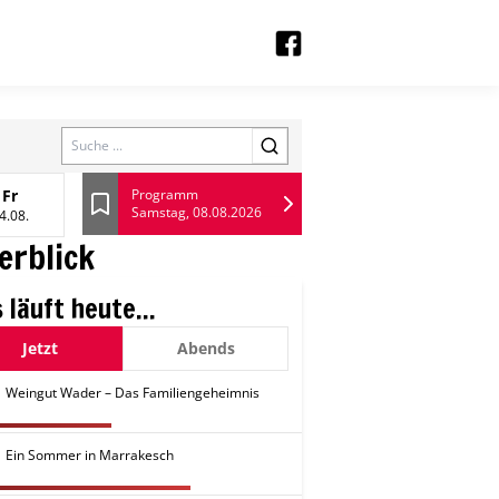
Search
Fr
Programm
Samstag, 08.08.2026
13 August
Freitag, 14 August
Lesezeichen
4.08.
erblick
 läuft heute...
Jetzt
Abends
Weingut Wader – Das Familiengeheimnis
Ein Sommer in Marrakesch