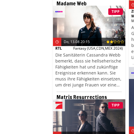
Madame Web
um Gedankenlesen,
Körpersprache und Manipulation
Z
TIPP
heraus. Wer behält die Nerven?
M
Und wer manipuliert am Ende
M
wen? Der Moderator Matthias
A
Opdenhövel freut sich auf einen
G
Abend voller überraschender
h
Do, 13.08 20:15
Wendungen.
b
RTL
Fantasy
(USA,CDN,MEX 2024)
e
Die Sanitäterin Cassandra Webb
L
bemerkt, dass sie hellseherische
u
Fähigkeiten hat und zukünftige
M
Ereignisse erkennen kann. Sie
muss ihre Fähigkeiten einsetzen,
um drei junge Frauen vor einem
Bösewicht zu beschützen, der sie
Matrix Resurrections
ermorden will. Doch dieser
verfügt ebenfalls über
TIPP
außergewöhnliche Fähigkeiten
und hat zudem mit Cassandras
Vergangenheit zu tun. Wird sie
es schaffen, ihren Gegner zu
besiegen?