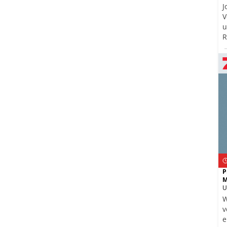
J
V
u
R
H
b
P
M
U
W
v
e