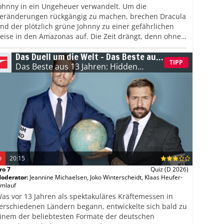
ohnny in ein Ungeheuer verwandelt. Um die
eränderungen rückgängig zu machen, brechen Dracula
nd der plötzlich grüne Johnny zu einer gefährlichen
eise in den Amazonas auf. Die Zeit drängt, denn ohne
eilmittel könnten ihre neuen Gestalten dauerhaft
Das Duell um die Welt – Das Beste aus
leiben.
13 Jahren: Hidden Champions
TIPP
Das Beste aus 13 Jahren: Hidden
Champions
(E: 12/12)
20:15
ro 7
Quiz
(D 2026)
oderator
:
Jeannine Michaelsen
,
Joko Winterscheidt
,
Klaas Heufer-
mlauf
as vor 13 Jahren als spektakuläres Kräftemessen in
erschiedenen Ländern begann, entwickelte sich bald zu
inem der beliebtesten Formate der deutschen