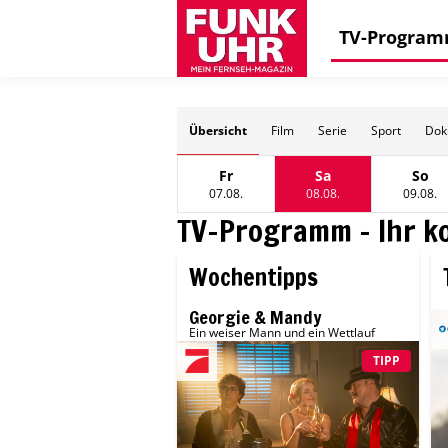
TV-Progra
Übersicht
Film
Serie
Sport
Doku
Fr
Sa
So
Freitag, 07 August
Samstag, 08 Augus
Sonn
07.08.
08.08.
09.08.
TV-Programm - Ihr k
Wochentipps
Sa
Georgie & Mandy
Ein weiser Mann und ein Wettlauf
TIPP