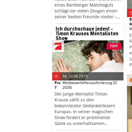
eines Bamberger Malzmoguls
schlägt vor vielen Zeugen einen
seiner besten Freunde nieder –
B
ohne erkennbares Motiv. Die
M
Ich durchschaue jeden! –
spannende Jagd nach dem
M
Timon Krauses Mentalisten
flüchtigen Mörder führt sie tief in
E
Show
das verzweigte Stollensystem der
F
Stadt, wobei immer wieder
TIPP
P
unerwartete Wendungen und
e
neue Geheimnisse ans Licht
L
kommen.
P
F
Mi, 12.08 20:15
g
V
Pro
Wettbewerb/Herausforderung
(D
7
2026)
g
Der junge Mentalist Timon
Krause zählt zu den
bekanntesten Gedankenlesern
Europas. In seiner magischen
Show fordert er prominente
Gäste zu unterhaltsamen
psychologischen Spielen rund