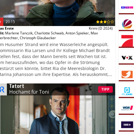
20:15
as Erste
Krimi
(D 2024)
it
:
Marlene Tanczik
,
Charlotte Schwab
,
Anton Spieker
,
Max
erbrechter
,
Christoph Glaubacker
m Husumer Strand wird eine Wasserleiche angespült.
ommissarin Ria Larsen und ihr Kollege Michael Brandt
tellen fest, dass der Mann bereits seit Wochen tot ist.
m herauszufinden, wo das Opfer in die Strömung
estürzt sein könnte, bittet Ria die Meeresbiologin Dr.
arina Johansson um ihre Expertise. Als herauskommt,
ass diese den Toten kannte, gerät die Wissenschaftlerin
Tatort
elbst ins Visier der Ermittler.
TIPP
Hochamt für Toni