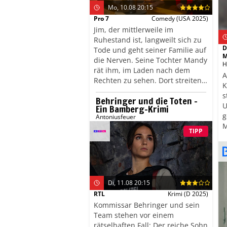
Mo, 10.08 20:15
Pro 7
Comedy
(USA 2025)
Jim, der mittlerweile im
Ruhestand ist, langweilt sich zu
D
Tode und geht seiner Familie auf
M
die Nerven. Seine Tochter Mandy
H
rät ihm, im Laden nach dem
A
Rechten zu sehen. Dort streiten
K
Georgie und Ruben über die
s
Behringer und die Toten –
richtige Strategie: Ruben will
U
Ein Bamberg-Krimi
sparen, Georgie investieren. Ob
g
Antoniusfeuer
die frischgebackenen Partner mit
M
Jims Hilfe einen Kompromiss
TIPP
d
finden werden?
s
Di, 11.08 20:15
RTL
Krimi
(D 2025)
Kommissar Behringer und sein
Team stehen vor einem
rätselhaften Fall: Der reiche Sohn