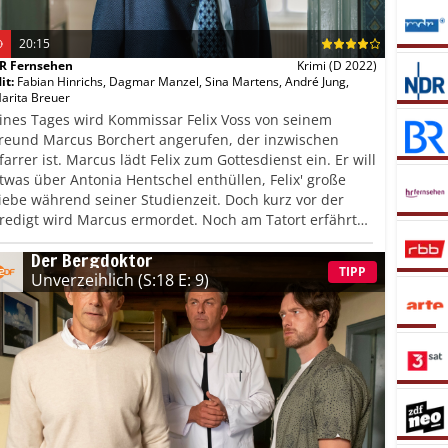
20:15
R Fernsehen
Krimi
(D 2022)
it
:
Fabian Hinrichs
,
Dagmar Manzel
,
Sina Martens
,
André Jung
,
arita Breuer
ines Tages wird Kommissar Felix Voss von seinem
reund Marcus Borchert angerufen, der inzwischen
farrer ist. Marcus lädt Felix zum Gottesdienst ein. Er will
twas über Antonia Hentschel enthüllen, Felix' große
iebe während seiner Studienzeit. Doch kurz vor der
redigt wird Marcus ermordet. Noch am Tatort erfährt
elix, dass sich Toni vor zwei Jahren das Leben
Der Bergdoktor
enommen hat. Felix ist der Meinung, dass es eine
TIPP
Unverzeihlich
(S:18 E: 9)
erbindung zwischen dem Tod von Toni und von Marcus
ibt.