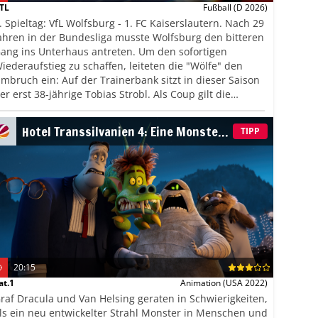
TL
Fußball
(D 2026)
. Spieltag: VfL Wolfsburg - 1. FC Kaiserslautern. Nach 29
ahren in der Bundesliga musste Wolfsburg den bitteren
ang ins Unterhaus antreten. Um den sofortigen
iederaufstieg zu schaffen, leiteten die "Wölfe" den
mbruch ein: Auf der Trainerbank sitzt in dieser Saison
er erst 38-jährige Tobias Strobl. Als Coup gilt die
erpflichtung von Fabian Reese: Der Ex-Kapitän von
ertha BSC galt im vergangenen Jahr als einer der
Hotel Transsilvanien 4: Eine Monster
TIPP
esten Akteure der 2. Liga und war mit zehn Toren und
Verwandlung
3 Vorlagen überdies der zweitbeste Scorer.
20:15
at.1
Animation
(USA 2022)
raf Dracula und Van Helsing geraten in Schwierigkeiten,
ls ein neu entwickelter Strahl Monster in Menschen und