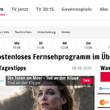
mm
TV Jetzt
TV 20:15
Gewinnspiele
Abo
 / Info
Nachrichten
Unterhaltung
Kinder
Mo
Di
Mi
Do
t
tag, 09 August
Montag, 10 August
Dienstag, 11 August
Mittwoch, 12 August
Donnerstag, 
10.08.
11.08.
12.08.
13.08.
1
ostenloses Fernsehprogramm im Üb
Tagestipps
Was
08.08.2026
mstag, 08 August
Die Toten am Meer – Tod an der Klippe
TIPP
Tod an der Klippe