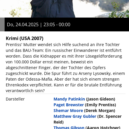
Do, 24.04.2025 | 23:05 - 00:00
Krimi
(USA 2007)
Prentiss' Mutter wendet sich Hilfe suchend an ihre Tochter
und das BAU-Team: Ein russischer Einwanderer ist entführt
worden. Dass die Kidnapper es mit ihrer Lösegeldforderung
von 100.000 Dollar ernst meinen, beweist ein
abgeschnittener Finger, der der Tochter des Opfers
zugeschickt wurde. Die Spur führt zu Arseny Lysowsky, einem
Paten der Odessa-Mafia. Aber der hat sich einem strengen
Ehrenkodex verpflichtet. Kann er für die brutale Entführung
verantwortlich sein?
Darsteller
Mandy Patinkin
(Jason Gideon)
Paget Brewster
(Emily Prentiss)
Shemar Moore
(Derek Morgan)
Matthew Gray Gubler
(Dr. Spencer
Reid)
Thomas Gibson
(Aaron Hotchner)