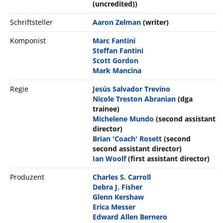
(uncredited))
Schriftsteller
Aaron Zelman
(writer)
Komponist
Marc Fantini
Steffan Fantini
Scott Gordon
Mark Mancina
Regie
Jesús Salvador Trevino
Nicole Treston Abranian
(dga
trainee)
Michelene Mundo
(second assistant
director)
Brian 'Coach' Rosett
(second
second assistant director)
Ian Woolf
(first assistant director)
Produzent
Charles S. Carroll
Debra J. Fisher
Glenn Kershaw
Erica Messer
Edward Allen Bernero