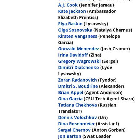
A.J. Cook
(Jennifer Jareau)
Kate Jackson
(Ambassador
Elizabeth Prentiss)
Elya Baskin
(Lysowsky)
Olga Sosnovska
(Natalya Chernus)
Kirsten Vangsness
(Penelope
Garcia)
Gonzalo Menendez
(Josh Cramer)
Irina Davidoff
(Zina)
Gregory Wagrowski
(Sergei)
Dimitri Diatchenko
(Lyov
Lysowsky)
Zoran Radanovich
(Fyodor)
Dmitri S. Boudrine
(Alexander)
Brian Appel
(Agent Anderson)
Gina Garcia
(CSU Tech Agent Sharp)
Tatiana Chekhova
(Russian
Translator)
Dennis Volochkov
(Uri)
Dina Rosenmeier
(Assistant)
Sergei Chernov
(Anton Gorban)
Jon Barton
(Swat Leader