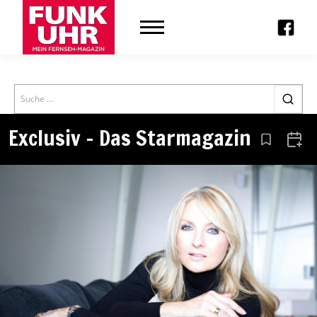
Search
Exclusiv – Das Starmagazin
Aus den Le
Zum 