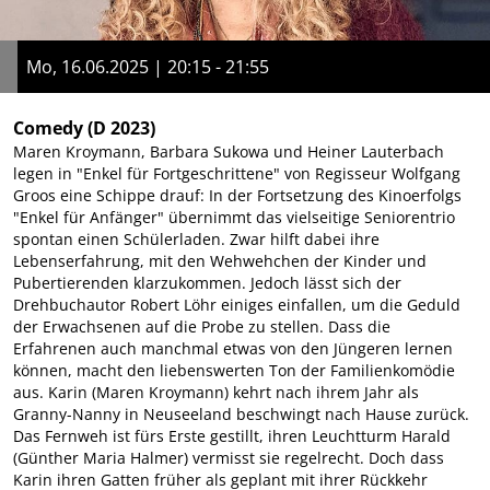
Mo, 16.06.2025 | 20:15 - 21:55
Comedy
(D 2023)
Maren Kroymann, Barbara Sukowa und Heiner Lauterbach
legen in "Enkel für Fortgeschrittene" von Regisseur Wolfgang
Groos eine Schippe drauf: In der Fortsetzung des Kinoerfolgs
"Enkel für Anfänger" übernimmt das vielseitige Seniorentrio
spontan einen Schülerladen. Zwar hilft dabei ihre
Lebenserfahrung, mit den Wehwehchen der Kinder und
Pubertierenden klarzukommen. Jedoch lässt sich der
Drehbuchautor Robert Löhr einiges einfallen, um die Geduld
der Erwachsenen auf die Probe zu stellen. Dass die
Erfahrenen auch manchmal etwas von den Jüngeren lernen
können, macht den liebenswerten Ton der Familienkomödie
aus. Karin (Maren Kroymann) kehrt nach ihrem Jahr als
Granny-Nanny in Neuseeland beschwingt nach Hause zurück.
Das Fernweh ist fürs Erste gestillt, ihren Leuchtturm Harald
(Günther Maria Halmer) vermisst sie regelrecht. Doch dass
Karin ihren Gatten früher als geplant mit ihrer Rückkehr