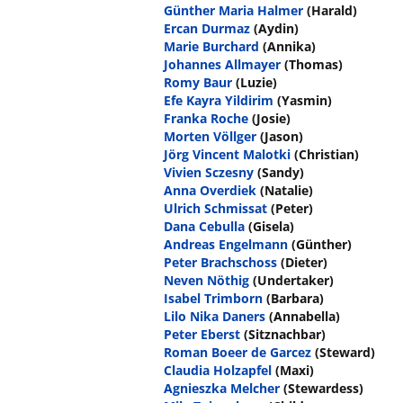
Günther Maria Halmer
(Harald)
Ercan Durmaz
(Aydin)
Marie Burchard
(Annika)
Johannes Allmayer
(Thomas)
Romy Baur
(Luzie)
Efe Kayra Yildirim
(Yasmin)
Franka Roche
(Josie)
Morten Völlger
(Jason)
Jörg Vincent Malotki
(Christian)
Vivien Sczesny
(Sandy)
Anna Overdiek
(Natalie)
Ulrich Schmissat
(Peter)
Dana Cebulla
(Gisela)
Andreas Engelmann
(Günther)
Peter Brachschoss
(Dieter)
Neven Nöthig
(Undertaker)
Isabel Trimborn
(Barbara)
Lilo Nika Daners
(Annabella)
Peter Eberst
(Sitznachbar)
Roman Boeer de Garcez
(Steward)
Claudia Holzapfel
(Maxi)
Agnieszka Melcher
(Stewardess)