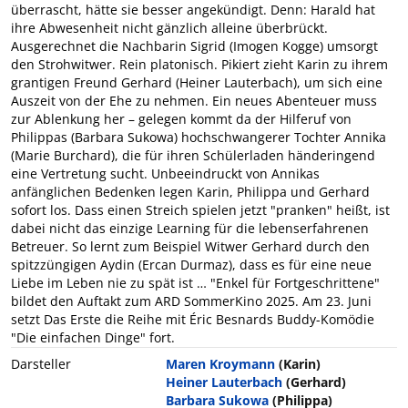
überrascht, hätte sie besser angekündigt. Denn: Harald hat
ihre Abwesenheit nicht gänzlich alleine überbrückt.
Ausgerechnet die Nachbarin Sigrid (Imogen Kogge) umsorgt
den Strohwitwer. Rein platonisch. Pikiert zieht Karin zu ihrem
grantigen Freund Gerhard (Heiner Lauterbach), um sich eine
Auszeit von der Ehe zu nehmen. Ein neues Abenteuer muss
zur Ablenkung her – gelegen kommt da der Hilferuf von
Philippas (Barbara Sukowa) hochschwangerer Tochter Annika
(Marie Burchard), die für ihren Schülerladen händeringend
eine Vertretung sucht. Unbeeindruckt von Annikas
anfänglichen Bedenken legen Karin, Philippa und Gerhard
sofort los. Dass einen Streich spielen jetzt "pranken" heißt, ist
dabei nicht das einzige Learning für die lebenserfahrenen
Betreuer. So lernt zum Beispiel Witwer Gerhard durch den
spitzzüngigen Aydin (Ercan Durmaz), dass es für eine neue
Liebe im Leben nie zu spät ist … "Enkel für Fortgeschrittene"
bildet den Auftakt zum ARD SommerKino 2025. Am 23. Juni
setzt Das Erste die Reihe mit Éric Besnards Buddy-Komödie
"Die einfachen Dinge" fort.
Darsteller
Maren Kroymann
(Karin)
Heiner Lauterbach
(Gerhard)
Barbara Sukowa
(Philippa)