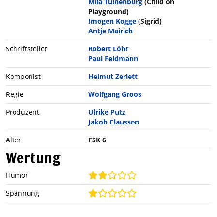
Mila Tuinenburg
(Child on
Playground)
Imogen Kogge
(Sigrid)
Antje Mairich
Schriftsteller
Robert Löhr
Paul Feldmann
Komponist
Helmut Zerlett
Regie
Wolfgang Groos
Produzent
Ulrike Putz
Jakob Claussen
Alter
FSK 6
Wertung
Humor
Spannung