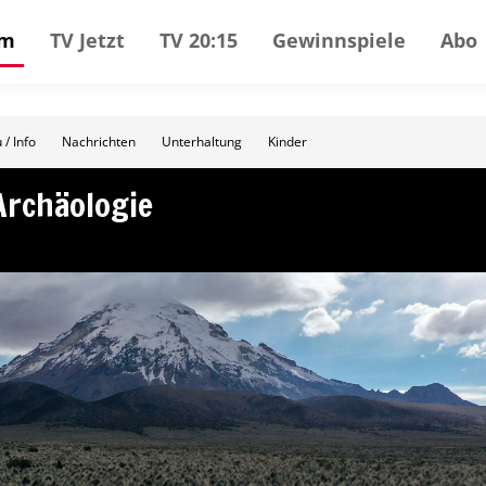
mm
TV Jetzt
TV 20:15
Gewinnspiele
Abo
 / Info
Nachrichten
Unterhaltung
Kinder
Archäologie