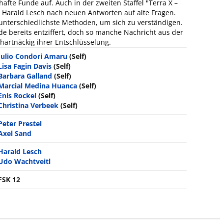
afte Funde auf. Auch in der zweiten Staffel "Terra X –
t Harald Lesch nach neuen Antworten auf alte Fragen.
nterschiedlichste Methoden, um sich zu verständigen.
de bereits entziffert, doch so manche Nachricht aus der
 hartnäckig ihrer Entschlüsselung.
Julio Condori Amaru
(Self)
Lisa Fagin Davis
(Self)
Barbara Galland
(Self)
Marcial Medina Huanca
(Self)
Enis Rockel
(Self)
Christina Verbeek
(Self)
Peter Prestel
Axel Sand
Harald Lesch
Udo Wachtveitl
FSK 12