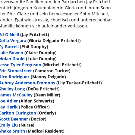
r verwandte Familien um den Patriarchen Jay Pritchett.
sentlich jüngeren Kolumbianerin Gloria und ihrem Sohn
er Ehe, Claire und sein homosexueller Sohn Mitchell,
Kinder. Egal wie stressig, chaotisch und unberechenbar
ßfamilie können sich aufeinander verlassen.
Ed O'Neill
(Jay Pritchett)
Sofía Vergara
(Gloria Delgado-Pritchett)
Ty Burrell
(Phil Dunphy)
Julie Bowen
(Claire Dunphy)
Nolan Gould
(Luke Dunphy)
Jesse Tyler Ferguson
(Mitchell Pritchett)
Eric Stonestreet
(Cameron Tucker)
Rico Rodriguez
(Manny Delgado)
Aubrey Anderson-Emmons
(Lily Tucker-Pritchett)
Shelley Long
(DeDe Pritchett)
James McCauley
(Dean Miller)
Joe Adler
(Aidan Schwartz)
Jay Harik
(Police Officer)
Carlton Curington
(Orderly)
Scott Beehner
(Doctor)
Emily Liu
(Nurse)
Shaka Smith
(Medical Resident)