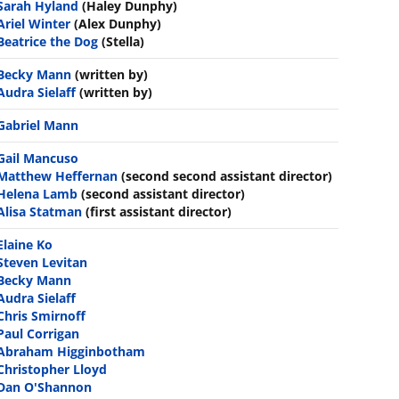
Sarah Hyland
(Haley Dunphy)
Ariel Winter
(Alex Dunphy)
Beatrice the Dog
(Stella)
Becky Mann
(written by)
Audra Sielaff
(written by)
Gabriel Mann
Gail Mancuso
Matthew Heffernan
(second second assistant director)
Helena Lamb
(second assistant director)
Alisa Statman
(first assistant director)
Elaine Ko
Steven Levitan
Becky Mann
Audra Sielaff
Chris Smirnoff
Paul Corrigan
Abraham Higginbotham
Christopher Lloyd
Dan O'Shannon