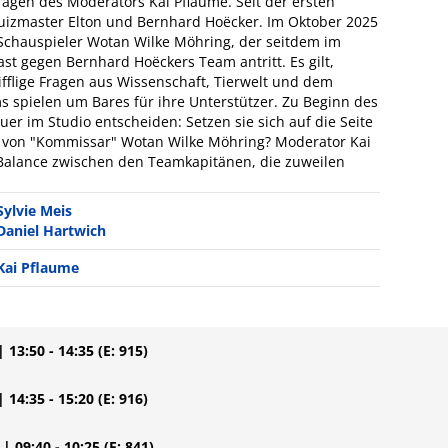
gen des Moderators Kai Pflaume. Seit der ersten
uizmaster Elton und Bernhard Hoëcker. Im Oktober 2025
 Schauspieler Wotan Wilke Möhring, der seitdem im
t gegen Bernhard Hoëckers Team antritt. Es gilt,
ifflige Fragen aus Wissenschaft, Tierwelt und dem
s spielen um Bares für ihre Unterstützer. Zu Beginn des
er im Studio entscheiden: Setzen sie sich auf die Seite
 von "Kommissar" Wotan Wilke Möhring? Moderator Kai
 Balance zwischen den Teamkapitänen, die zuweilen
Sylvie Meis
Daniel Hartwich
Kai Pflaume
| 13:50 - 14:35
(E: 915)
| 14:35 - 15:20
(E: 916)
| 09:40 - 10:25
(E: 841)