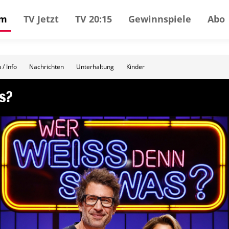
mm
TV Jetzt
TV 20:15
Gewinnspiele
Abo
 / Info
Nachrichten
Unterhaltung
Kinder
s?