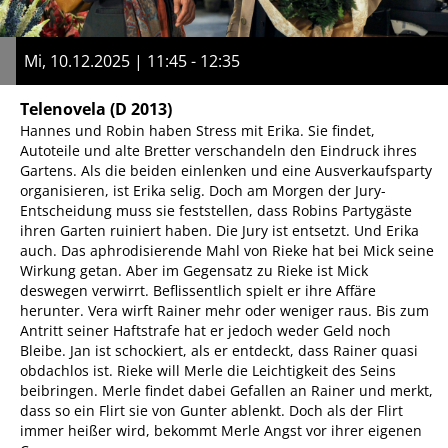
Mi, 10.12.2025 | 11:45 - 12:35
Telenovela
(D 2013)
Hannes und Robin haben Stress mit Erika. Sie findet,
Autoteile und alte Bretter verschandeln den Eindruck ihres
Gartens. Als die beiden einlenken und eine Ausverkaufsparty
organisieren, ist Erika selig. Doch am Morgen der Jury-
Entscheidung muss sie feststellen, dass Robins Partygäste
ihren Garten ruiniert haben. Die Jury ist entsetzt. Und Erika
auch. Das aphrodisierende Mahl von Rieke hat bei Mick seine
Wirkung getan. Aber im Gegensatz zu Rieke ist Mick
deswegen verwirrt. Beflissentlich spielt er ihre Affäre
herunter. Vera wirft Rainer mehr oder weniger raus. Bis zum
Antritt seiner Haftstrafe hat er jedoch weder Geld noch
Bleibe. Jan ist schockiert, als er entdeckt, dass Rainer quasi
obdachlos ist. Rieke will Merle die Leichtigkeit des Seins
beibringen. Merle findet dabei Gefallen an Rainer und merkt,
dass so ein Flirt sie von Gunter ablenkt. Doch als der Flirt
immer heißer wird, bekommt Merle Angst vor ihrer eigenen