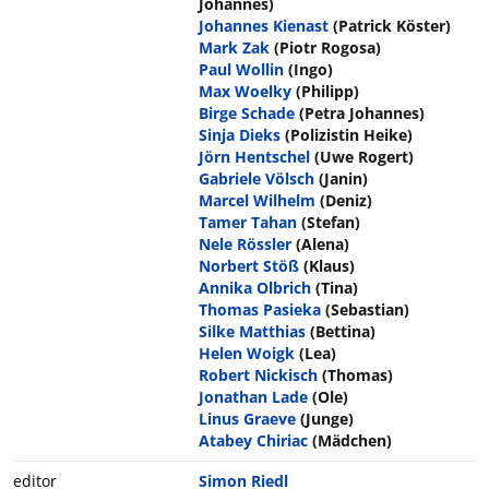
Johannes)
Johannes Kienast
(Patrick Köster)
Mark Zak
(Piotr Rogosa)
Paul Wollin
(Ingo)
Max Woelky
(Philipp)
Birge Schade
(Petra Johannes)
Sinja Dieks
(Polizistin Heike)
Jörn Hentschel
(Uwe Rogert)
Gabriele Völsch
(Janin)
Marcel Wilhelm
(Deniz)
Tamer Tahan
(Stefan)
Nele Rössler
(Alena)
Norbert Stöß
(Klaus)
Annika Olbrich
(Tina)
Thomas Pasieka
(Sebastian)
Silke Matthias
(Bettina)
Helen Woigk
(Lea)
Robert Nickisch
(Thomas)
Jonathan Lade
(Ole)
Linus Graeve
(Junge)
Atabey Chiriac
(Mädchen)
editor
Simon Riedl