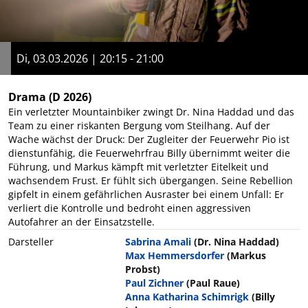
Di, 03.03.2026 | 20:15 - 21:00
Drama
(D 2026)
Ein verletzter Mountainbiker zwingt Dr. Nina Haddad und das
Team zu einer riskanten Bergung vom Steilhang. Auf der
Wache wächst der Druck: Der Zugleiter der Feuerwehr Pio ist
dienstunfähig, die Feuerwehrfrau Billy übernimmt weiter die
Führung, und Markus kämpft mit verletzter Eitelkeit und
wachsendem Frust. Er fühlt sich übergangen. Seine Rebellion
gipfelt in einem gefährlichen Ausraster bei einem Unfall: Er
verliert die Kontrolle und bedroht einen aggressiven
Autofahrer an der Einsatzstelle.
Darsteller
Sabrina Amali
(Dr. Nina Haddad)
Max Hemmersdorfer
(Markus
Probst)
Paul Zichner
(Paul Raue)
Anna Katharina Schimrigk
(Billy