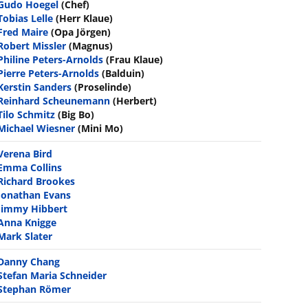
Gudo Hoegel
(Chef)
Tobias Lelle
(Herr Klaue)
Fred Maire
(Opa Jörgen)
Robert Missler
(Magnus)
Philine Peters-Arnolds
(Frau Klaue)
Pierre Peters-Arnolds
(Balduin)
Kerstin Sanders
(Proselinde)
Reinhard Scheunemann
(Herbert)
Tilo Schmitz
(Big Bo)
Michael Wiesner
(Mini Mo)
Verena Bird
Emma Collins
Richard Brookes
Jonathan Evans
Jimmy Hibbert
Anna Knigge
Mark Slater
Danny Chang
Stefan Maria Schneider
Stephan Römer