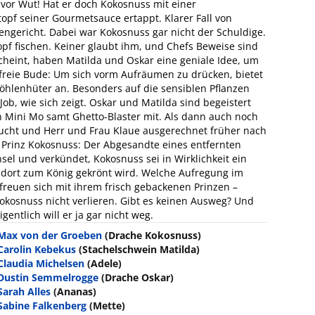
 vor Wut! Hat er doch Kokosnuss mit einer
opf seiner Gourmetsauce ertappt. Klarer Fall von
ngericht. Dabei war Kokosnuss gar nicht der Schuldige.
opf fischen. Keiner glaubt ihm, und Chefs Beweise sind
scheint, haben Matilda und Oskar eine geniale Idee, um
freie Bude: Um sich vorm Aufräumen zu drücken, bietet
Höhlenhüter an. Besonders auf die sensiblen Pflanzen
Job, wie sich zeigt. Oskar und Matilda sind begeistert
 Mini Mo samt Ghetto-Blaster mit. Als dann auch noch
aucht und Herr und Frau Klaue ausgerechnet früher nach
 Prinz Kokosnuss: Der Abgesandte eines entfernten
el und verkündet, Kokosnuss sei in Wirklichkeit ein
r dort zum König gekrönt wird. Welche Aufregung im
 freuen sich mit ihrem frisch gebackenen Prinzen –
okosnuss nicht verlieren. Gibt es keinen Ausweg? Und
ntlich will er ja gar nicht weg.
Max von der Groeben
(Drache Kokosnuss)
Carolin Kebekus
(Stachelschwein Matilda)
Claudia Michelsen
(Adele)
Dustin Semmelrogge
(Drache Oskar)
Sarah Alles
(Ananas)
Sabine Falkenberg
(Mette)