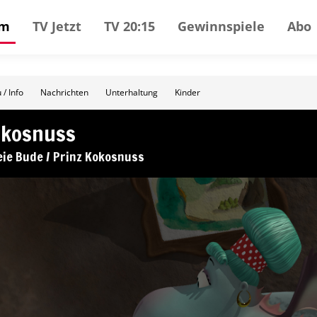
mm
TV Jetzt
TV 20:15
Gewinnspiele
Abo
 / Info
Nachrichten
Unterhaltung
Kinder
okosnuss
eie Bude / Prinz Kokosnuss