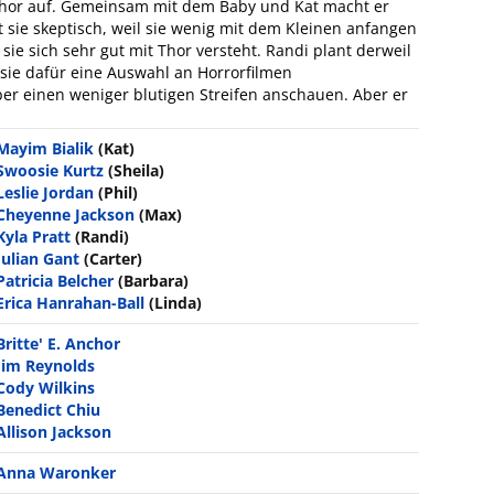
 Thor auf. Gemeinsam mit dem Baby und Kat macht er
 sie skeptisch, weil sie wenig mit dem Kleinen anfangen
s sie sich sehr gut mit Thor versteht. Randi plant derweil
sie dafür eine Auswahl an Horrorfilmen
er einen weniger blutigen Streifen anschauen. Aber er
Mayim Bialik
(Kat)
Swoosie Kurtz
(Sheila)
Leslie Jordan
(Phil)
Cheyenne Jackson
(Max)
Kyla Pratt
(Randi)
Julian Gant
(Carter)
Patricia Belcher
(Barbara)
Erica Hanrahan-Ball
(Linda)
Britte' E. Anchor
Jim Reynolds
Cody Wilkins
Benedict Chiu
Allison Jackson
Anna Waronker