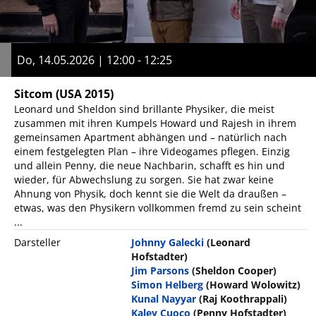
Do, 14.05.2026 | 12:00 - 12:25
Sitcom
(USA 2015)
Leonard und Sheldon sind brillante Physiker, die meist
zusammen mit ihren Kumpels Howard und Rajesh in ihrem
gemeinsamen Apartment abhängen und – natürlich nach
einem festgelegten Plan – ihre Videogames pflegen. Einzig
und allein Penny, die neue Nachbarin, schafft es hin und
wieder, für Abwechslung zu sorgen. Sie hat zwar keine
Ahnung von Physik, doch kennt sie die Welt da draußen –
etwas, was den Physikern vollkommen fremd zu sein scheint
...
Darsteller
Johnny Galecki
(Leonard
Hofstadter)
Jim Parsons
(Sheldon Cooper)
Simon Helberg
(Howard Wolowitz)
Kunal Nayyar
(Raj Koothrappali)
Kaley Cuoco
(Penny Hofstadter)