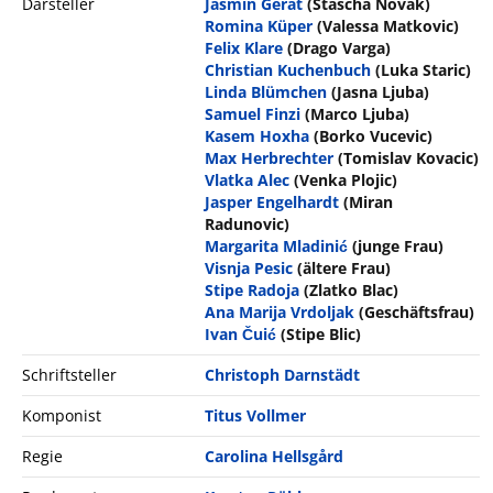
Darsteller
Jasmin Gerat
(Stascha Novak)
Romina Küper
(Valessa Matkovic)
Felix Klare
(Drago Varga)
Christian Kuchenbuch
(Luka Staric)
Linda Blümchen
(Jasna Ljuba)
Samuel Finzi
(Marco Ljuba)
Kasem Hoxha
(Borko Vucevic)
Max Herbrechter
(Tomislav Kovacic)
Vlatka Alec
(Venka Plojic)
Jasper Engelhardt
(Miran
Radunovic)
Margarita Mladinić
(junge Frau)
Visnja Pesic
(ältere Frau)
Stipe Radoja
(Zlatko Blac)
Ana Marija Vrdoljak
(Geschäftsfrau)
Ivan Čuić
(Stipe Blic)
Schriftsteller
Christoph Darnstädt
Komponist
Titus Vollmer
Regie
Carolina Hellsgård