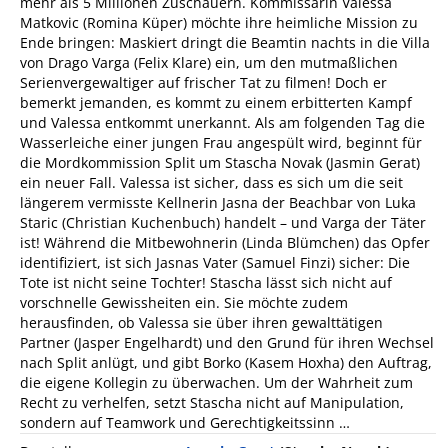
mehr als 5 Millionen Zuschauern. Kommissarin Valessa
Matkovic (Romina Küper) möchte ihre heimliche Mission zu
Ende bringen: Maskiert dringt die Beamtin nachts in die Villa
von Drago Varga (Felix Klare) ein, um den mutmaßlichen
Serienvergewaltiger auf frischer Tat zu filmen! Doch er
bemerkt jemanden, es kommt zu einem erbitterten Kampf
und Valessa entkommt unerkannt. Als am folgenden Tag die
Wasserleiche einer jungen Frau angespült wird, beginnt für
die Mordkommission Split um Stascha Novak (Jasmin Gerat)
ein neuer Fall. Valessa ist sicher, dass es sich um die seit
längerem vermisste Kellnerin Jasna der Beachbar von Luka
Staric (Christian Kuchenbuch) handelt – und Varga der Täter
ist! Während die Mitbewohnerin (Linda Blümchen) das Opfer
identifiziert, ist sich Jasnas Vater (Samuel Finzi) sicher: Die
Tote ist nicht seine Tochter! Stascha lässt sich nicht auf
vorschnelle Gewissheiten ein. Sie möchte zudem
herausfinden, ob Valessa sie über ihren gewalttätigen
Partner (Jasper Engelhardt) und den Grund für ihren Wechsel
nach Split anlügt, und gibt Borko (Kasem Hoxha) den Auftrag,
die eigene Kollegin zu überwachen. Um der Wahrheit zum
Recht zu verhelfen, setzt Stascha nicht auf Manipulation,
sondern auf Teamwork und Gerechtigkeitssinn …