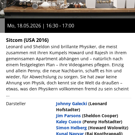
Mo, 18.05.2026 | 16:30 - 17:00
Sitcom
(USA 2016)
Leonard und Sheldon sind brillante Physiker, die meist
zusammen mit ihren Kumpels Howard und Rajesh in ihrem
gemeinsamen Apartment abhängen und – natürlich nach
einem festgelegten Plan – ihre Videogames pflegen. Einzig
und allein Penny, die neue Nachbarin, schafft es hin und
wieder, für Abwechslung zu sorgen. Sie hat zwar keine
Ahnung von Physik, doch kennt sie die Welt da draußen –
etwas, was den Physikern vollkommen fremd zu sein scheint
...
Darsteller
Johnny Galecki
(Leonard
Hofstadter)
Jim Parsons
(Sheldon Cooper)
Kaley Cuoco
(Penny Hofstadter)
Simon Helberg
(Howard Wolowitz)
Kunal Nayyar
(Raj Koothrappali)