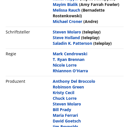
Mayim Bialik
(Amy Farrah Fowler)
Melissa Rauch
(Bernadette
Rostenkowski)
Michael Croner
(Andre)
Schriftsteller
Steven Molaro
(teleplay)
Steve Holland
(teleplay)
Saladin K. Patterson
(teleplay)
Regie
Mark Cendrowski
T. Ryan Brennan
Nicole Lorre
Rhiannon O'Harra
Produzent
Anthony Del Broccolo
Robinson Green
Kristy Cecil
Chuck Lorre
Steven Molaro
Bill Prady
Maria Ferrari
David Goetsch
Jim Reynolds