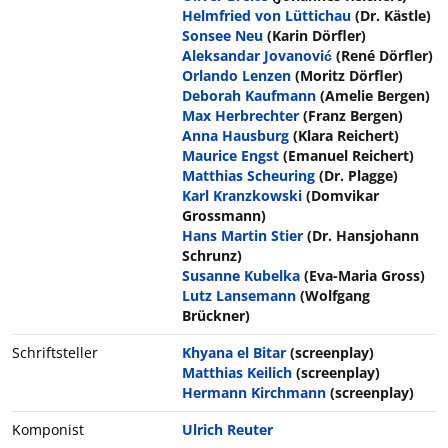
Helmfried von Lüttichau
(Dr. Kästle)
Sonsee Neu
(Karin Dörfler)
Aleksandar Jovanović
(René Dörfler)
Orlando Lenzen
(Moritz Dörfler)
Deborah Kaufmann
(Amelie Bergen)
Max Herbrechter
(Franz Bergen)
Anna Hausburg
(Klara Reichert)
Maurice Engst
(Emanuel Reichert)
Matthias Scheuring
(Dr. Plagge)
Karl Kranzkowski
(Domvikar
Grossmann)
Hans Martin Stier
(Dr. Hansjohann
Schrunz)
Susanne Kubelka
(Eva-Maria Gross)
Lutz Lansemann
(Wolfgang
Brückner)
Schriftsteller
Khyana el Bitar
(screenplay)
Matthias Keilich
(screenplay)
Hermann Kirchmann
(screenplay)
Komponist
Ulrich Reuter