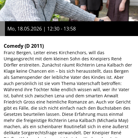
Mo, 18.05.2026 | 12:30 - 13:58
Comedy
(D 2011)
Franz Bergen, Leiter eines Kirchenchors, will das
Umgangsrecht mit dem kleinen Sohn des Kneipiers René
Dörfler erstreiten. Zunächst räumt Richterin Lena Kalbach der
Klage keine Chancen ein – bis sich herausstellt, dass Bergen
als Samenspender der leibliche Vater des Kindes ist. Aber
auch persönlich ist sie vom Thema Vaterschaft betroffen:
Während ihre Tochter Nike endlich wissen will, wer ihr Vater
ist, bahnt sich zwischen Lena und dem smarten Anwalt
Friedrich Gross eine heimliche Romanze an. Auch vor Gericht
gibt es Fälle, die sich nicht einfach nach den Buchstaben des
Gesetzes beurteilen lassen. Diese Erfahrung muss einmal
mehr die freigeistige Richterin Lena Kalbach (Michaela May)
machen, als ein scheinbarer Routinefall sich in eine äußerst
delikate Sorgerechtsfrage verwandelt. Der Kneipier René