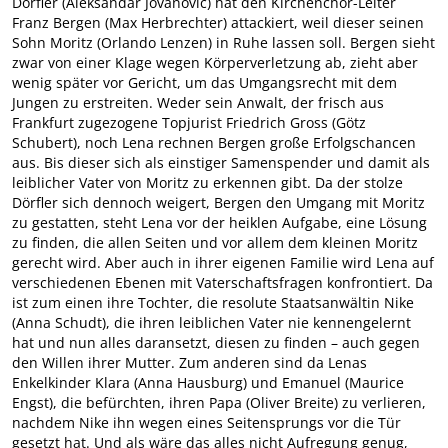
Dörfler (Aleksandar Jovanovic) hat den Kirchenchor-Leiter
Franz Bergen (Max Herbrechter) attackiert, weil dieser seinen
Sohn Moritz (Orlando Lenzen) in Ruhe lassen soll. Bergen sieht
zwar von einer Klage wegen Körperverletzung ab, zieht aber
wenig später vor Gericht, um das Umgangsrecht mit dem
Jungen zu erstreiten. Weder sein Anwalt, der frisch aus
Frankfurt zugezogene Topjurist Friedrich Gross (Götz
Schubert), noch Lena rechnen Bergen große Erfolgschancen
aus. Bis dieser sich als einstiger Samenspender und damit als
leiblicher Vater von Moritz zu erkennen gibt. Da der stolze
Dörfler sich dennoch weigert, Bergen den Umgang mit Moritz
zu gestatten, steht Lena vor der heiklen Aufgabe, eine Lösung
zu finden, die allen Seiten und vor allem dem kleinen Moritz
gerecht wird. Aber auch in ihrer eigenen Familie wird Lena auf
verschiedenen Ebenen mit Vaterschaftsfragen konfrontiert. Da
ist zum einen ihre Tochter, die resolute Staatsanwältin Nike
(Anna Schudt), die ihren leiblichen Vater nie kennengelernt
hat und nun alles daransetzt, diesen zu finden – auch gegen
den Willen ihrer Mutter. Zum anderen sind da Lenas
Enkelkinder Klara (Anna Hausburg) und Emanuel (Maurice
Engst), die befürchten, ihren Papa (Oliver Breite) zu verlieren,
nachdem Nike ihn wegen eines Seitensprungs vor die Tür
gesetzt hat. Und als wäre das alles nicht Aufregung genug,