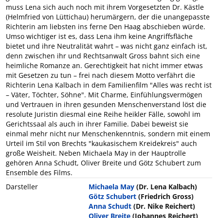
muss Lena sich auch noch mit ihrem Vorgesetzten Dr. Kästle
(Helmfried von Lüttichau) herumärgern, der die unangepasste
Richterin am liebsten ins ferne Den Haag abschieben würde.
Umso wichtiger ist es, dass Lena ihm keine Angriffsfläche
bietet und ihre Neutralität wahrt – was nicht ganz einfach ist,
denn zwischen ihr und Rechtsanwalt Gross bahnt sich eine
heimliche Romanze an. Gerechtigkeit hat nicht immer etwas
mit Gesetzen zu tun – frei nach diesem Motto verfährt die
Richterin Lena Kalbach in dem Familienfilm "Alles was recht ist
– Väter, Töchter, Söhne". Mit Charme, Einfühlungsvermögen
und Vertrauen in ihren gesunden Menschenverstand löst die
resolute Juristin diesmal eine Reihe heikler Fälle, sowohl im
Gerichtssaal als auch in ihrer Familie. Dabei beweist sie
einmal mehr nicht nur Menschenkenntnis, sondern mit einem
Urteil im Stil von Brechts "kaukasischem Kreidekreis" auch
große Weisheit. Neben Michaela May in der Hauptrolle
gehören Anna Schudt, Oliver Breite und Götz Schubert zum
Ensemble des Films.
Darsteller
Michaela May
(Dr. Lena Kalbach)
Götz Schubert
(Friedrich Gross)
Anna Schudt
(Dr. Nike Reichert)
Oliver Breite
(Johannes Reichert)