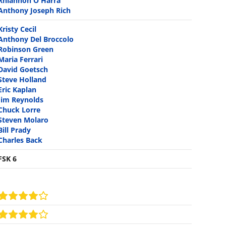
Rhiannon O'Harra
Anthony Joseph Rich
Kristy Cecil
Anthony Del Broccolo
Robinson Green
Maria Ferrari
David Goetsch
Steve Holland
Eric Kaplan
Jim Reynolds
Chuck Lorre
Steven Molaro
Bill Prady
Charles Back
FSK 6