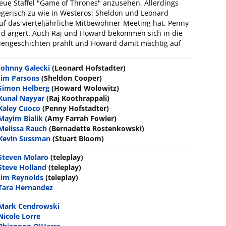
ue Staffel "Game of Thrones" anzusehen. Allerdings
riegerisch zu wie in Westeros: Sheldon und Leonard
auf das vierteljährliche Mitbewohner-Meeting hat. Penny
rd ärgert. Auch Raj und Howard bekommen sich in die
uengeschichten prahlt und Howard damit mächtig auf
Johnny Galecki
(Leonard Hofstadter)
Jim Parsons
(Sheldon Cooper)
Simon Helberg
(Howard Wolowitz)
Kunal Nayyar
(Raj Koothrappali)
Kaley Cuoco
(Penny Hofstadter)
Mayim Bialik
(Amy Farrah Fowler)
Melissa Rauch
(Bernadette Rostenkowski)
Kevin Sussman
(Stuart Bloom)
Steven Molaro
(teleplay)
Steve Holland
(teleplay)
Jim Reynolds
(teleplay)
Tara Hernandez
Mark Cendrowski
Nicole Lorre