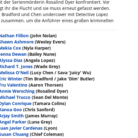
it der Serienmörderin Rosalind Dyer konfrontiert. Vor
t ihr die Flucht und sie muss erneut gefasst werden.
Bradford und Chen undercover mit Detective Lopez
 zusammen, um die Anführer eines großen kriminellen
Nathan Fillion
(John Nolan)
Shawn Ashmore
(Wesley Evers)
Mekia Cox
(Nyla Harper)
Jenna Dewan
(Bailey Nune)
Alyssa Diaz
(Angela Lopez)
Richard T. Jones
(Wade Grey)
Melissa O'Neil
(Lucy Chen / Sava 'Juicy' Wu)
Eric Winter
(Tim Bradford / Jake 'Dim' Butler)
Tru Valentino
(Aaron Thorsen)
Annie Wersching
(Rosalind Dyer)
Michael Trucco
(Sean Del Monte)
Dylan Conrique
(Tamara Colins)
Kanoa Goo
(Chris Sanford)
Arjay Smith
(James Murray)
Angel Parker
(Luna Grey)
Juan Javier Cardenas
(Lyon)
Susan Chuang
(Chief Coleman)