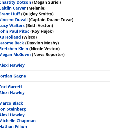
Chastity Dotson
(Megan Suriel)
Caitlin Carver
(Melanie)
Brent Huff
(Quigley Smitty)
Vincent Duvall
(Captain Duane Tovar)
Lucy Walters
(Beth Veston)
John Paul Pitoc
(Roy Hajek)
KB Holland
(Wisco)
Jerome Beck
(Dayvion Mosby)
Gretchen Klein
(Nicole Veston)
Megan McGown
(News Reporter)
Alexi Hawley
Jordan Gagne
Tori Garrett
Alexi Hawley
Marco Black
Jon Steinberg
Alexi Hawley
Michelle Chapman
Nathan Fillion