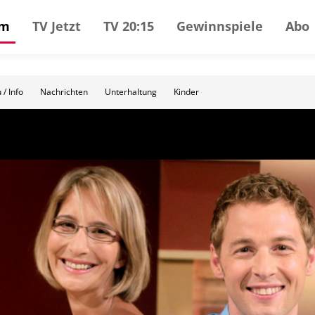
mm
TV Jetzt
TV 20:15
Gewinnspiele
Abo
 / Info
Nachrichten
Unterhaltung
Kinder