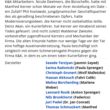
K&K-Mitarbeitern. Nicole Deetmers, die Bürochefin, hatte mit
Manfred Kerner schon Monate vor ihrer Anstellung ein Date –
ein Zufall? Phil Koslowski, jungdynamischer Geschäftspartner
des als geradlinig beschriebenen Opfers, hatte
Modernisierungsideen, die Kerner nicht vorbehaltlos teilte.
Deniz Akan, ein Kurierfahrer, hat Kerner am Vorabend seines
Todes gefeuert. Und nicht zuletzt Waldemar Zwiesler,
vorbestrafter Jugendfreund Kerners und Mechaniker der
Firma. Die alten Freunde hatten nur wenige Tage vor der Tat
eine heftige Auseinandersetzung. Paula beschäftigt sich
zeitgleich mit einem Schmerzensgeld-Prozess gegen die
Firma K&K, in dem es um einen toten Kurierfahrer ging.
Darsteller
Sesede Terziyan
(Jasmin Sayed)
Sarina Radomski
(Paula Sprenger)
Christoph Grunert
(Wolf Malletzke)
Hassan Akkouch
(Fahri Celik)
Melina Borcherding
(Marlene
Weber)
Leonard Rosik
(Anton Sprenger)
Nils Brunkhorst
(Federico)
Juri Padel
(Dr. Jan Conrad)
Thomas Schmuckert
(Manfred