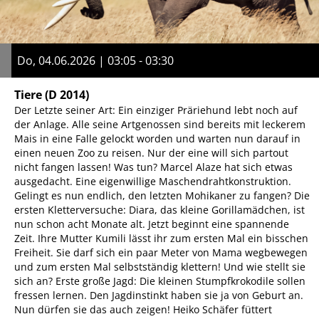
Do, 04.06.2026 | 03:05 - 03:30
Tiere
(D 2014)
Der Letzte seiner Art: Ein einziger Präriehund lebt noch auf
der Anlage. Alle seine Artgenossen sind bereits mit leckerem
Mais in eine Falle gelockt worden und warten nun darauf in
einen neuen Zoo zu reisen. Nur der eine will sich partout
nicht fangen lassen! Was tun? Marcel Alaze hat sich etwas
ausgedacht. Eine eigenwillige Maschendrahtkonstruktion.
Gelingt es nun endlich, den letzten Mohikaner zu fangen? Die
ersten Kletterversuche: Diara, das kleine Gorillamädchen, ist
nun schon acht Monate alt. Jetzt beginnt eine spannende
Zeit. Ihre Mutter Kumili lässt ihr zum ersten Mal ein bisschen
Freiheit. Sie darf sich ein paar Meter von Mama wegbewegen
und zum ersten Mal selbstständig klettern! Und wie stellt sie
sich an? Erste große Jagd: Die kleinen Stumpfkrokodile sollen
fressen lernen. Den Jagdinstinkt haben sie ja von Geburt an.
Nun dürfen sie das auch zeigen! Heiko Schäfer füttert