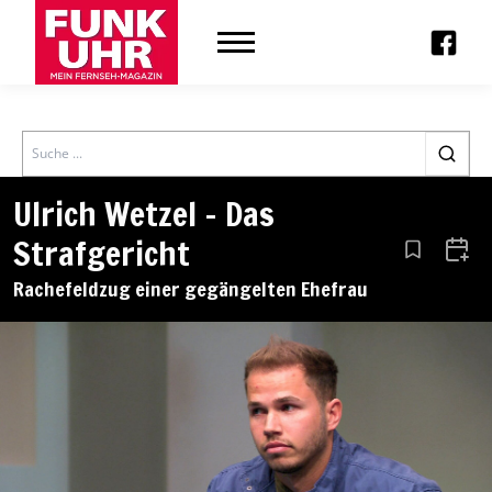
Search
Ulrich Wetzel – Das
Strafgericht
Aus den Le
Zum 
Rachefeldzug einer gegängelten Ehefrau