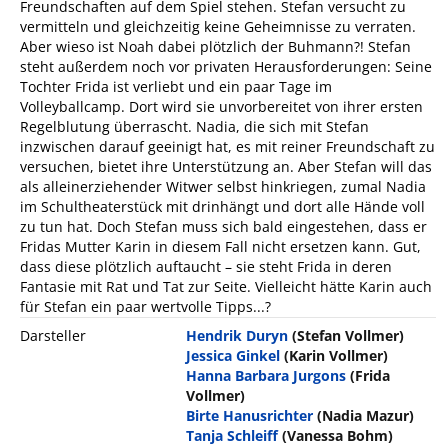
Freundschaften auf dem Spiel stehen. Stefan versucht zu
vermitteln und gleichzeitig keine Geheimnisse zu verraten.
Aber wieso ist Noah dabei plötzlich der Buhmann?! Stefan
steht außerdem noch vor privaten Herausforderungen: Seine
Tochter Frida ist verliebt und ein paar Tage im
Volleyballcamp. Dort wird sie unvorbereitet von ihrer ersten
Regelblutung überrascht. Nadia, die sich mit Stefan
inzwischen darauf geeinigt hat, es mit reiner Freundschaft zu
versuchen, bietet ihre Unterstützung an. Aber Stefan will das
als alleinerziehender Witwer selbst hinkriegen, zumal Nadia
im Schultheaterstück mit drinhängt und dort alle Hände voll
zu tun hat. Doch Stefan muss sich bald eingestehen, dass er
Fridas Mutter Karin in diesem Fall nicht ersetzen kann. Gut,
dass diese plötzlich auftaucht – sie steht Frida in deren
Fantasie mit Rat und Tat zur Seite. Vielleicht hätte Karin auch
für Stefan ein paar wertvolle Tipps...?
Darsteller
Hendrik Duryn
(Stefan Vollmer)
Jessica Ginkel
(Karin Vollmer)
Hanna Barbara Jurgons
(Frida
Vollmer)
Birte Hanusrichter
(Nadia Mazur)
Tanja Schleiff
(Vanessa Bohm)