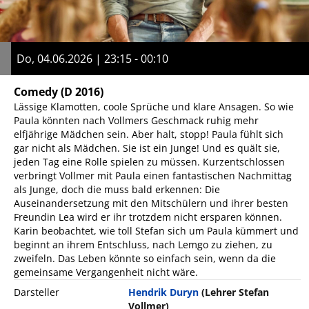
Do, 04.06.2026 | 23:15 - 00:10
Comedy
(D 2016)
Lässige Klamotten, coole Sprüche und klare Ansagen. So wie
Paula könnten nach Vollmers Geschmack ruhig mehr
elfjährige Mädchen sein. Aber halt, stopp! Paula fühlt sich
gar nicht als Mädchen. Sie ist ein Junge! Und es quält sie,
jeden Tag eine Rolle spielen zu müssen. Kurzentschlossen
verbringt Vollmer mit Paula einen fantastischen Nachmittag
als Junge, doch die muss bald erkennen: Die
Auseinandersetzung mit den Mitschülern und ihrer besten
Freundin Lea wird er ihr trotzdem nicht ersparen können.
Karin beobachtet, wie toll Stefan sich um Paula kümmert und
beginnt an ihrem Entschluss, nach Lemgo zu ziehen, zu
zweifeln. Das Leben könnte so einfach sein, wenn da die
gemeinsame Vergangenheit nicht wäre.
Darsteller
Hendrik Duryn
(Lehrer Stefan
Vollmer)