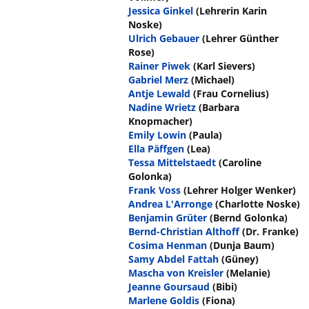
Jessica Ginkel
(Lehrerin Karin
Noske)
Ulrich Gebauer
(Lehrer Günther
Rose)
Rainer Piwek
(Karl Sievers)
Gabriel Merz
(Michael)
Antje Lewald
(Frau Cornelius)
Nadine Wrietz
(Barbara
Knopmacher)
Emily Lowin
(Paula)
Ella Päffgen
(Lea)
Tessa Mittelstaedt
(Caroline
Golonka)
Frank Voss
(Lehrer Holger Wenker)
Andrea L'Arronge
(Charlotte Noske)
Benjamin Grüter
(Bernd Golonka)
Bernd-Christian Althoff
(Dr. Franke)
Cosima Henman
(Dunja Baum)
Samy Abdel Fattah
(Güney)
Mascha von Kreisler
(Melanie)
Jeanne Goursaud
(Bibi)
Marlene Goldis
(Fiona)