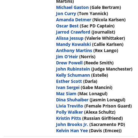
Martins)
Michael Gaston
(Gale Bertram)
Jon Curry
(Tom Yannick)
Amanda Detmer
(Nicola Karlsen)
Oscar Best
(Sac PD Captain)
Jarrod Crawford
(Journalist)
Alissa Jessup
(Valerie Whittaker)
Mandy Kowalski
(Callie Karlsen)
Anthony Martins
(Rex Lango)
Jim O'Heir
(Norris)
Drew Powell
(Reede Smith)
John Rubinstein
(Judge Manchester)
Kelly Schumann
(Estelle)
Esther Scott
(Darla)
Ivan Sergei
(Gabe Mancini)
Maz Siam
(Mac Lonagul)
Dina Shuhaiber
(Jasmin Lonagul)
Livia Treviño
(Female Prison Guard)
Polly Walker
(Alexa Schultz)
Kristin Pitts
(Russian Girlfriend)
John Brooks Jr.
(Sacramento PD)
Kelvin Han Yee
(Davis (Emcee))