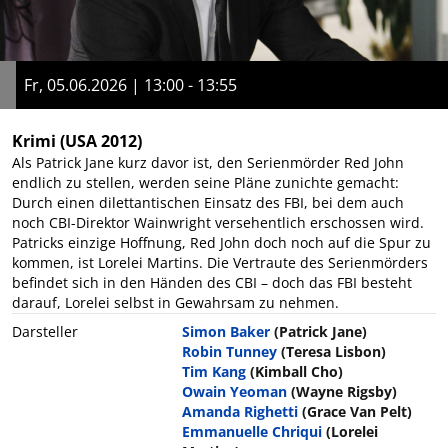
Fr, 05.06.2026 | 13:00 - 13:55
Krimi
(USA 2012)
Als Patrick Jane kurz davor ist, den Serienmörder Red John
endlich zu stellen, werden seine Pläne zunichte gemacht:
Durch einen dilettantischen Einsatz des FBI, bei dem auch
noch CBI-Direktor Wainwright versehentlich erschossen wird.
Patricks einzige Hoffnung, Red John doch noch auf die Spur zu
kommen, ist Lorelei Martins. Die Vertraute des Serienmörders
befindet sich in den Händen des CBI – doch das FBI besteht
darauf, Lorelei selbst in Gewahrsam zu nehmen.
Darsteller
Simon Baker
(Patrick Jane)
Robin Tunney
(Teresa Lisbon)
Tim Kang
(Kimball Cho)
Owain Yeoman
(Wayne Rigsby)
Amanda Righetti
(Grace Van Pelt)
Emmanuelle Chriqui
(Lorelei