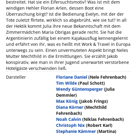
bestreitet. Hat sie ein Eifersuchtsmotiv? Was ist mit dem
windigen Hehler Florian Arlen, dessen Boot eine
Überraschung birgt? Ist die Bedienung Evelyn, mit der der
Tote zuletzt flirtete, wirklich so abgebrüht, wie sie tut? In all
der Hektik kommt Julia ihre neue Bekanntschaft mit dem
Zimmermädchen Maria Obrigas gerade recht. Sie hat die
Argentinierin zufällig bei einem Kajakausflug kennengelernt
und erfährt von ihr, was es heißt mit Work & Travel in Europa
unterwegs zu sein. Einen unvermuteten Aspekt bringt Neles
Mutter Mechthild in die Ermittlungen. Sie erzählt Jakob
konspirativ, wie man in ihrer Jugend unerwartet verstorbene
Hotelgäste verschwinden ließ.
Darsteller
Floriane Daniel
(Nele Fehrenbach)
Tim Wilde
(Paul Schott)
Wendy Güntensperger
(Julia
Demmler)
Max König
(Jakob Frings)
Diana Körner
(Mechthild
Fehrenbach)
Noah Calvin
(Niklas Fehrenbach)
Christoph Nix
(Robert Karl)
Stephanie Kämmer
(Martina)