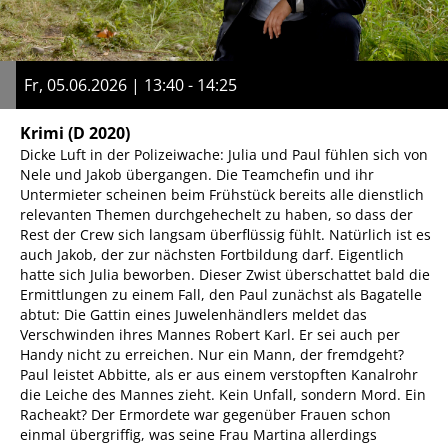
Fr, 05.06.2026 | 13:40 - 14:25
Krimi
(D 2020)
Dicke Luft in der Polizeiwache: Julia und Paul fühlen sich von
Nele und Jakob übergangen. Die Teamchefin und ihr
Untermieter scheinen beim Frühstück bereits alle dienstlich
relevanten Themen durchgehechelt zu haben, so dass der
Rest der Crew sich langsam überflüssig fühlt. Natürlich ist es
auch Jakob, der zur nächsten Fortbildung darf. Eigentlich
hatte sich Julia beworben. Dieser Zwist überschattet bald die
Ermittlungen zu einem Fall, den Paul zunächst als Bagatelle
abtut: Die Gattin eines Juwelenhändlers meldet das
Verschwinden ihres Mannes Robert Karl. Er sei auch per
Handy nicht zu erreichen. Nur ein Mann, der fremdgeht?
Paul leistet Abbitte, als er aus einem verstopften Kanalrohr
die Leiche des Mannes zieht. Kein Unfall, sondern Mord. Ein
Racheakt? Der Ermordete war gegenüber Frauen schon
einmal übergriffig, was seine Frau Martina allerdings