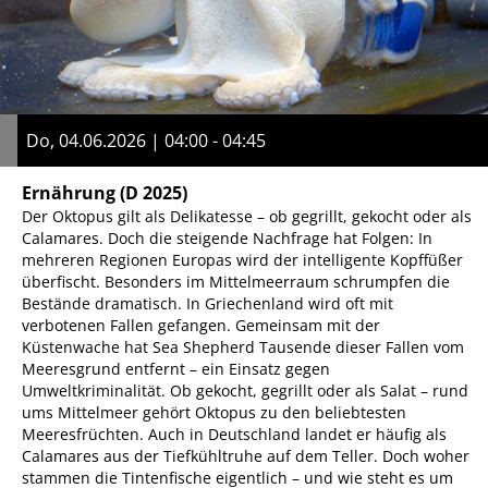
Do, 04.06.2026 | 04:00 - 04:45
Ernährung
(D 2025)
Der Oktopus gilt als Delikatesse – ob gegrillt, gekocht oder als
Calamares. Doch die steigende Nachfrage hat Folgen: In
mehreren Regionen Europas wird der intelligente Kopffüßer
überfischt. Besonders im Mittelmeerraum schrumpfen die
Bestände dramatisch. In Griechenland wird oft mit
verbotenen Fallen gefangen. Gemeinsam mit der
Küstenwache hat Sea Shepherd Tausende dieser Fallen vom
Meeresgrund entfernt – ein Einsatz gegen
Umweltkriminalität. Ob gekocht, gegrillt oder als Salat – rund
ums Mittelmeer gehört Oktopus zu den beliebtesten
Meeresfrüchten. Auch in Deutschland landet er häufig als
Calamares aus der Tiefkühltruhe auf dem Teller. Doch woher
stammen die Tintenfische eigentlich – und wie steht es um