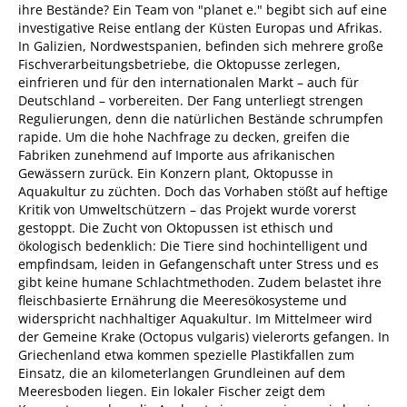
ihre Bestände? Ein Team von "planet e." begibt sich auf eine
investigative Reise entlang der Küsten Europas und Afrikas.
In Galizien, Nordwestspanien, befinden sich mehrere große
Fischverarbeitungsbetriebe, die Oktopusse zerlegen,
einfrieren und für den internationalen Markt – auch für
Deutschland – vorbereiten. Der Fang unterliegt strengen
Regulierungen, denn die natürlichen Bestände schrumpfen
rapide. Um die hohe Nachfrage zu decken, greifen die
Fabriken zunehmend auf Importe aus afrikanischen
Gewässern zurück. Ein Konzern plant, Oktopusse in
Aquakultur zu züchten. Doch das Vorhaben stößt auf heftige
Kritik von Umweltschützern – das Projekt wurde vorerst
gestoppt. Die Zucht von Oktopussen ist ethisch und
ökologisch bedenklich: Die Tiere sind hochintelligent und
empfindsam, leiden in Gefangenschaft unter Stress und es
gibt keine humane Schlachtmethoden. Zudem belastet ihre
fleischbasierte Ernährung die Meeresökosysteme und
widerspricht nachhaltiger Aquakultur. Im Mittelmeer wird
der Gemeine Krake (Octopus vulgaris) vielerorts gefangen. In
Griechenland etwa kommen spezielle Plastikfallen zum
Einsatz, die an kilometerlangen Grundleinen auf dem
Meeresboden liegen. Ein lokaler Fischer zeigt dem