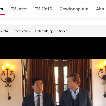
mm
TV Jetzt
TV 20:15
Gewinnspiele
Abo
 / Info
Nachrichten
Unterhaltung
Kinder