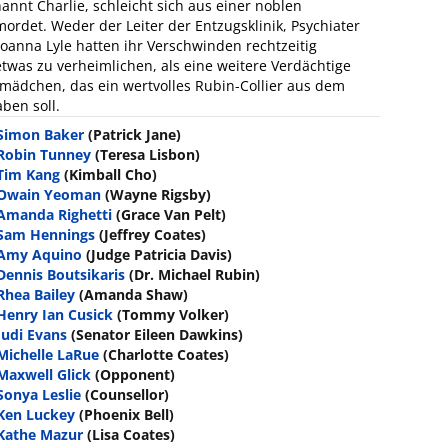
annt Charlie, schleicht sich aus einer noblen
ordet. Weder der Leiter der Entzugsklinik, Psychiater
Joanna Lyle hatten ihr Verschwinden rechtzeitig
etwas zu verheimlichen, als eine weitere Verdächtige
ädchen, das ein wertvolles Rubin-Collier aus dem
ben soll.
Simon Baker
(Patrick Jane)
Robin Tunney
(Teresa Lisbon)
Tim Kang
(Kimball Cho)
Owain Yeoman
(Wayne Rigsby)
Amanda Righetti
(Grace Van Pelt)
Sam Hennings
(Jeffrey Coates)
Amy Aquino
(Judge Patricia Davis)
Dennis Boutsikaris
(Dr. Michael Rubin)
Rhea Bailey
(Amanda Shaw)
Henry Ian Cusick
(Tommy Volker)
Judi Evans
(Senator Eileen Dawkins)
Michelle LaRue
(Charlotte Coates)
Maxwell Glick
(Opponent)
Sonya Leslie
(Counsellor)
Ken Luckey
(Phoenix Bell)
Kathe Mazur
(Lisa Coates)