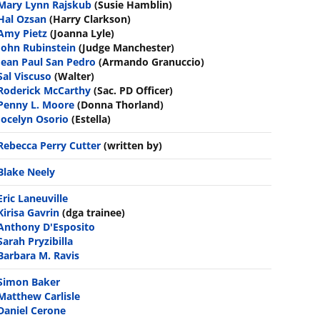
Mary Lynn Rajskub
(Susie Hamblin)
Hal Ozsan
(Harry Clarkson)
Amy Pietz
(Joanna Lyle)
John Rubinstein
(Judge Manchester)
Jean Paul San Pedro
(Armando Granuccio)
Sal Viscuso
(Walter)
Roderick McCarthy
(Sac. PD Officer)
Penny L. Moore
(Donna Thorland)
Jocelyn Osorio
(Estella)
Rebecca Perry Cutter
(written by)
Blake Neely
Eric Laneuville
Kirisa Gavrin
(dga trainee)
Anthony D'Esposito
Sarah Pryzibilla
Barbara M. Ravis
Simon Baker
Matthew Carlisle
Daniel Cerone