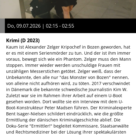
Do, 09.07.2026 | 02:15 - 02:55
Krimi
(D 2023)
Kaum ist Alexander Zelger Kripochef in Bozen geworden, hat
er es mit einem Serienmörder zu tun. Und der ist ihm immer
voraus, bewegt sich wie ein Phantom. Zelger muss den Mann
stoppen. Immer wieder werden unschuldige Frauen mit
unzähligen Messerstichen getötet. Zelger weiß, dass der
Unbekannte, den alle nur "das Monster von Bozen" nennen,
von alleine nicht aufhören wird, zu töten. 2017 verschwindet
in Dänemark die bekannte schwedische Journalistin Kim W.
Zuletzt war sie im Rahmen ihrer Arbeit auf einem U-Boot
gesehen worden. Dort wollte sie ein Interview mit dem U-
Boot-Konstrukteur Peter Madsen führen. Der Kriminalexperte
Bent Isager-Nielsen schildert eindrücklich, wie die größte
Ermittlung der dänischen Kriminalgeschichte ablief. Die
Doku-Serie "Ermittler!" begleitet Kommissare, Staatsanwälte
und Rechtsmediziner bei der Lösung ihrer spektakulärsten