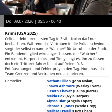
Do, 09.07.2026 | 05:55 - 06:40
Krimi
(USA 2025)
Celina erlebt ihren ersten Tag in Zivil – Nolan darf nur
beobachten. Während das Vertrauen in die Polizei schwindet,
sorgt der selbst ernannte "Watcher" für Unruhe in der Stadt.
Ein Bandenmitglied wird angeschossen, der "Watcher"
entkommt. Harper, Lopez und Tim gelingt es, ihn zu fassen –
doch ein Trittbrettfahrer bleibt auf freiem Fuß.
Enttäuschungen und Fehler prägen den Tag. Nun muss das
Team Grenzen und Vertrauen neu austarieren.
Darsteller
Nathan Fillion
(John Nolan)
Shawn Ashmore
(Wesley Evers)
Lisseth Chavez
(Celina Juarez)
Mekia Cox
(Nyla Harper)
Alyssa Diaz
(Angela Lopez)
Richard T. Jones
(Wade Grey)
Melissa O'Neil
(Lucy Chen)