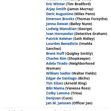
Eric Winter
(Tim Bradford)
Arjay Smith
(James Murray)
Deric Augustine
(Miles Penn)
Emerson Brooks
(Thomas Forsythe)
Jenna Dewan
(Bailey Nune)
Ludwig Manukian
(George)
Ivan Hernandez
(Detective Graham)
Patrick Keleher
(Seth Ridley)
Lourdes Benedicto
(Imelda
Sanchez)
Brent Huff
(Quigley Smitty)
Charles Kim
(Shopkeeper)
Adela Tirado
(Neighborhood
Woman)
William Sadler
(Walter Fields)
Edgar de Santiago
(Bicho)
Tim Sitarz
(Arnold King)
Bibi Mama
(Vanessa Ross)
Colby Lemmo
(Trina)
DonJuan
(Cuco)
Jan M. Janssen
(Officer Jan)