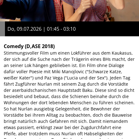
Do, 09.07.2026 | 01:45 - 03:10
Comedy
(D,ASE 2018)
Stimmungsvoller Film um einen Lokführer aus dem Kaukasus,
der sich auf die Suche nach der Trägerin eines BHs macht, der
an seiner Lok hängen geblieben ist. Ein Film ohne Dialoge
dafür voller Poesie mit Miki Manojlovic ("Schwarze Katze,
weißer Kater") und Paz Vega ("Lucia und der Sex"). Jeden Tag
fährt Zugführer Nurlan mit seinem Zug durch die Vorstädte
der aserbaidschanischen Hauptstadt Baku. Diese sind so dicht
besiedelt und bebaut, dass die Schienen beinahe durch die
Wohnungen der dort lebenden Menschen zu führen scheinen.
So hat Nurlan ausgiebig Gelegenheit, die Bewohner der
Vorstädte bei ihrem Alltag zu beobachten, doch die Bauweise
bringt natürlich auch Gefahren mit sich. Damit niemandem
etwas passiert, erklingt zwar bei der Zugdurchfahrt eine
Pfeife, aber trotzdem muss Nurlan oft Habseligkeiten der