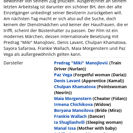
Bewohner von seinem Zug pflücken. Ausgerechnet an seinem
letzten Arbeitstag ist darunter ein schöner BH, den der alte
Einzelgänger unbedingt seiner Besitzerin zurückgeben will.
Am nächsten Tag macht er sich also auf die Suche, doch
keinem der Dienstmädchen und keiner der Hausfrauen, die er
trifft, scheint der Büstenhalter zu passen. Der Film ist ein
modernes Märchen, dessen internationale Besetzung mit
Predrag "Miki" Manojlovic, Denis Lavant, Chulpan Khamatova,
Sayora Safarova, Frankie Wallach, Maia Morgenstern und Paz
Vega als außergewöhnlich gelten kann.
Darsteller
Predrag "Miki" Manojlović
(Train
Driver (Nurlan))
Paz Vega
(Forgetful woman (Daria))
Denis Lavant
(Apprentice (Kamal))
Chulpan Khamatova
(Pointswoman
(Nesrin))
Maia Morgenstern
(Cheater (Fidan))
Irmena Chichikova
(Widow)
Boryana Manoilova
(Bride (Mira))
Frankie Wallach
(Dancer)
Ia Shugliashvili
(Sleeping woman)
Manal Issa
(Mother with baby)