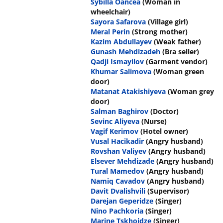
Sybilla Oancea
(Woman in
wheelchair)
Sayora Safarova
(Village girl)
Meral Perin
(Strong mother)
Kazim Abdullayev
(Weak father)
Gunash Mehdizadeh
(Bra seller)
Qadji Ismayilov
(Garment vendor)
Khumar Salimova
(Woman green
door)
Matanat Atakishiyeva
(Woman grey
door)
Salman Baghirov
(Doctor)
Sevinc Aliyeva
(Nurse)
Vagif Kerimov
(Hotel owner)
Vusal Hacikadir
(Angry husband)
Rovshan Valiyev
(Angry husband)
Elsever Mehdizade
(Angry husband)
Tural Mamedov
(Angry husband)
Namiq Cavadov
(Angry husband)
Davit Dvalishvili
(Supervisor)
Darejan Geperidze
(Singer)
Nino Pachkoria
(Singer)
Marine Tskhoidze
(Singer)