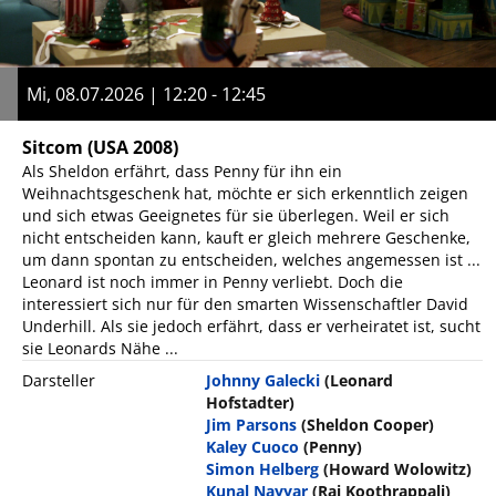
Mi, 08.07.2026 | 12:20 - 12:45
Sitcom
(USA 2008)
Als Sheldon erfährt, dass Penny für ihn ein
Weihnachtsgeschenk hat, möchte er sich erkenntlich zeigen
und sich etwas Geeignetes für sie überlegen. Weil er sich
nicht entscheiden kann, kauft er gleich mehrere Geschenke,
um dann spontan zu entscheiden, welches angemessen ist ...
Leonard ist noch immer in Penny verliebt. Doch die
interessiert sich nur für den smarten Wissenschaftler David
Underhill. Als sie jedoch erfährt, dass er verheiratet ist, sucht
sie Leonards Nähe ...
Darsteller
Johnny Galecki
(Leonard
Hofstadter)
Jim Parsons
(Sheldon Cooper)
Kaley Cuoco
(Penny)
Simon Helberg
(Howard Wolowitz)
Kunal Nayyar
(Raj Koothrappali)