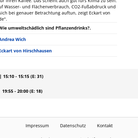
für ihren Kaffee. Das scheint auch gut fürs Klima zu sein:
 auf Wasser- und Flächenverbrauch, CO2-Fußabdruck und
ich bei genauer Betrachtung auftun, zeigt Eckart von
de".
Wie umweltschädlich sind Pflanzendrinks?.
Andrea Wich
Eckart von Hirschhausen
| 15:10 - 15:15
(E: 31)
| 19:55 - 20:00
(E: 18)
Impressum
Datenschutz
Kontakt