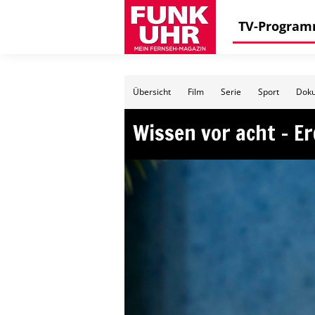
TV-Progra
Übersicht
Film
Serie
Sport
Doku
Wissen vor acht – E