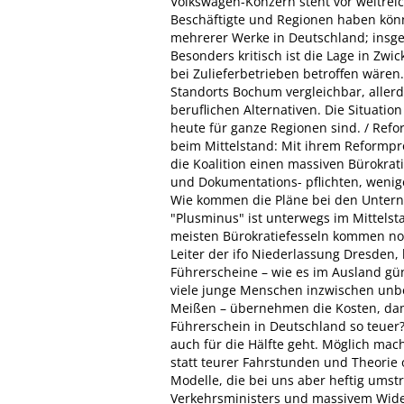
Volkswagen-Konzern steht vor weitre
Beschäftigte und Regionen haben könn
mehrerer Werke in Deutschland; insges
Besonders kritisch ist die Lage in Zwi
bei Zulieferbetrieben betroffen wären
Standorts Bochum vergleichbar, allerd
beruflichen Alternativen. Die Situati
heute für ganze Regionen sind. / Ref
beim Mittelstand: Mit ihrem Reformp
die Koalition einen massiven Bürokrat
und Dokumentations- pflichten, wenig
Wie kommen die Pläne bei den Untern
"Plusminus" ist unterwegs im Mittelsta
meisten Bürokratiefesseln kommen noc
Leiter der ifo Niederlassung Dresden, 
Führerscheine – wie es im Ausland gün
viele junge Menschen inzwischen unbe
Meißen – übernehmen die Kosten, dam
Führerschein in Deutschland so teuer? 
auch für die Hälfte geht. Möglich mach
statt teurer Fahrstunden und Theorie 
Modelle, die bei uns aber heftig umst
Verkehrsministers und massivem Widers