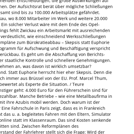
ichenden Entscheidungen, die große Auswirkungen auf
en. Der Aufsichtsrat berät über mögliche Schließungen
amt sind bis zu 100.000 Arbeitsplätze gefährdet.
ckau, wo 8.000 Mitarbeiter im Werk und weitere 20.000
. Ein solcher Verlust wäre mit dem Ende des Opel-
ings fehlt Zwickau ein Arbeitsmarkt mit ausreichenden
on verdeutlicht, wie einschneidend Werksschließungen
ormpläne zum Bürokratieabbau – Skepsis statt Euphorie
rogramm für Aufschwung und Beschäftigung verspricht
ierückbau. Es geht um die Abschaffung von Berichts-
er staatliche Kontrolle und schnellere Genehmigungen.
ehmen an, was davon ist wirklich umsetzbar?
nd. Statt Euphorie herrscht hier eher Skepsis. Denn die
h immer aus Brüssel von der EU. Prof. Marcel Thum,
bewertet als Experte die Situation. / Teure
stiger geht: 4.000 Euro für den Führerschein sind für
zahlbar. Manche Betriebe – wie eine Metallbaufirma in
it ihre Azubis mobil werden. Doch warum ist der
Eine Fahrschule in Paris zeigt, dass es in Frankreich
t das u. a. begleitetes Fahren mit den Eltern, Simulator
online statt im Klassenraum. Das sind Kosten senkende
ritten sind. Zwischen Reformplänen des
tand der Fahrlehrer stellt sich die Frage: Wird der