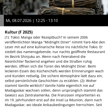
Mi, 08.07.2026 | 12:25 - 13:10
Kultur
(F 2025)
(1): Tokio: Manga oder Rezeptbuch? In seinem 2006
veröffentlichten Manga "Midnight Diner" nimmt Yarō Abe den
Leser mit auf eine kulinarische Reise ins nächtliche Tokio. Er
siedelt das namensgebende, nur nachts geöffnete Restaurant
im Bezirk Shinjuku an. Wenn nach Feierabend die
Neonlichter flackernd angehen und die Straßen ruhig
werden, öffnen sich die Türen des Midnight Diner. Beim
leckeren Essen des Küchenchefs werden Erinnerungen wach
und Kunden redselig. Die sichere Atmosphäre lädt dazu ein,
selbst persönlichste Geschichten zu erzählen. (2): Woher
stammt Vanille wirklich? Vanille hätte eigentlich nie auf
Madagaskar wachsen sollen, denn ursprünglich stammt das
Gewürz aus Zentralamerika. Die Franzosen importierten es
im 19. Jahrhundert erst auf die Insel La Réunion, dann nach
Madagaskar, wo ideale Anbaubedingungen herrschten. Seit