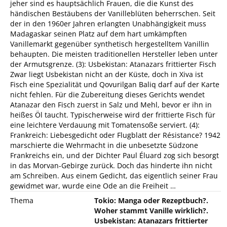
jeher sind es hauptsächlich Frauen, die die Kunst des
händischen Bestäubens der Vanilleblüten beherrschen. Seit
der in den 1960er Jahren erlangten Unabhängigkeit muss
Madagaskar seinen Platz auf dem hart umkämpften
Vanillemarkt gegenüber synthetisch hergestelltem Vanillin
behaupten. Die meisten traditionellen Hersteller leben unter
der Armutsgrenze. (3): Usbekistan: Atanazars frittierter Fisch
Zwar liegt Usbekistan nicht an der Küste, doch in Xiva ist
Fisch eine Spezialität und Qovurilgan Baliq darf auf der Karte
nicht fehlen. Für die Zubereitung dieses Gerichts wendet
Atanazar den Fisch zuerst in Salz und Mehl, bevor er ihn in
heißes Öl taucht. Typischerweise wird der frittierte Fisch für
eine leichtere Verdauung mit Tomatensoße serviert. (4):
Frankreich: Liebesgedicht oder Flugblatt der Résistance? 1942
marschierte die Wehrmacht in die unbesetzte Südzone
Frankreichs ein, und der Dichter Paul Éluard zog sich besorgt
in das Morvan-Gebirge zurück. Doch das hinderte ihn nicht
am Schreiben. Aus einem Gedicht, das eigentlich seiner Frau
gewidmet war, wurde eine Ode an die Freiheit …
Thema
Tokio: Manga oder Rezeptbuch?.
Woher stammt Vanille wirklich?.
Usbekistan: Atanazars frittierter