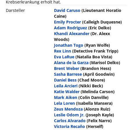
Krebserkrankung erholt hat.
Darsteller
David Caruso
(Lieutenant Horatio
Caine)
Emily Procter
(Calleigh Duquesne)
Adam Rodriguez
(Eric Delko)
Khandi Alexander
(Dr. Alexx
Woods)
Jonathan Togo
(Ryan Wolfe)
Rex Linn
(Detective Frank Tripp)
Eva LaRue
(Natalia Boa Vista)
Alana de la Garza
(Marisol Delko)
Brent Weber
(Brandon Hess)
Sasha Barrese
(April Goodwin)
Daniel Bess
(Chad Moore)
Leila Arcieri
(Nikki Beck)
Katie Walder
(Melinda Carson)
Mark Aiken
(Colin Danville)
Lela Loren
(Isabella Mansera)
Zeus Mendoza
(Alonzo Ruiz)
Leslie Odom Jr.
(Joseph Kayle)
Carlos Alvarado
(Felix Narro)
Victoria Recaño
(Herself)