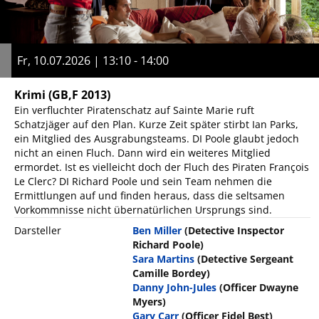
Fr, 10.07.2026 | 13:10 - 14:00
Krimi
(GB,F 2013)
Ein verfluchter Piratenschatz auf Sainte Marie ruft
Schatzjäger auf den Plan. Kurze Zeit später stirbt Ian Parks,
ein Mitglied des Ausgrabungsteams. DI Poole glaubt jedoch
nicht an einen Fluch. Dann wird ein weiteres Mitglied
ermordet. Ist es vielleicht doch der Fluch des Piraten François
Le Clerc? DI Richard Poole und sein Team nehmen die
Ermittlungen auf und finden heraus, dass die seltsamen
Vorkommnisse nicht übernatürlichen Ursprungs sind.
Darsteller
Ben Miller
(Detective Inspector
Richard Poole)
Sara Martins
(Detective Sergeant
Camille Bordey)
Danny John-Jules
(Officer Dwayne
Myers)
Gary Carr
(Officer Fidel Best)