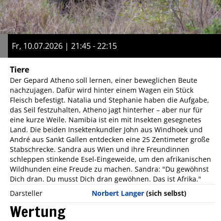
Fr, 10.07.2026 | 21:45 - 22:15
Tiere
Der Gepard Atheno soll lernen, einer beweglichen Beute
nachzujagen. Dafür wird hinter einem Wagen ein Stück
Fleisch befestigt. Natalia und Stephanie haben die Aufgabe,
das Seil festzuhalten, Atheno jagt hinterher – aber nur für
eine kurze Weile. Namibia ist ein mit Insekten gesegnetes
Land. Die beiden Insektenkundler John aus Windhoek und
André aus Sankt Gallen entdecken eine 25 Zentimeter große
Stabschrecke. Sandra aus Wien und ihre Freundinnen
schleppen stinkende Esel-Eingeweide, um den afrikanischen
Wildhunden eine Freude zu machen. Sandra: "Du gewöhnst
Dich dran. Du musst Dich dran gewöhnen. Das ist Afrika."
Darsteller
Norbert Langer
(sich selbst)
Wertung