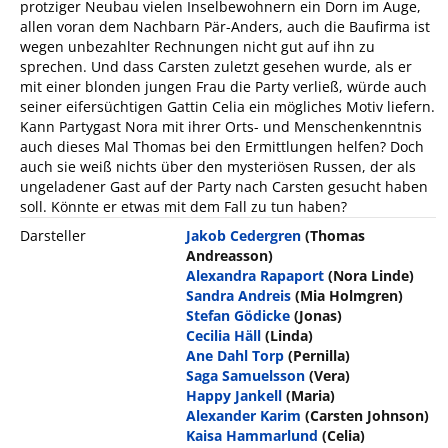
protziger Neubau vielen Inselbewohnern ein Dorn im Auge,
allen voran dem Nachbarn Pär-Anders, auch die Baufirma ist
wegen unbezahlter Rechnungen nicht gut auf ihn zu
sprechen. Und dass Carsten zuletzt gesehen wurde, als er
mit einer blonden jungen Frau die Party verließ, würde auch
seiner eifersüchtigen Gattin Celia ein mögliches Motiv liefern.
Kann Partygast Nora mit ihrer Orts- und Menschenkenntnis
auch dieses Mal Thomas bei den Ermittlungen helfen? Doch
auch sie weiß nichts über den mysteriösen Russen, der als
ungeladener Gast auf der Party nach Carsten gesucht haben
soll. Könnte er etwas mit dem Fall zu tun haben?
Darsteller
Jakob Cedergren
(Thomas
Andreasson)
Alexandra Rapaport
(Nora Linde)
Sandra Andreis
(Mia Holmgren)
Stefan Gödicke
(Jonas)
Cecilia Häll
(Linda)
Ane Dahl Torp
(Pernilla)
Saga Samuelsson
(Vera)
Happy Jankell
(Maria)
Alexander Karim
(Carsten Johnson)
Kaisa Hammarlund
(Celia)