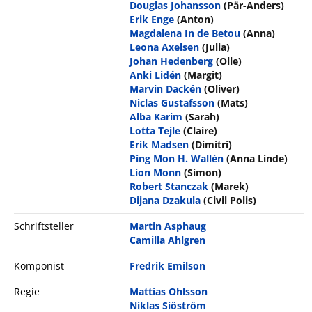
Douglas Johansson
(Pär-Anders)
Erik Enge
(Anton)
Magdalena In de Betou
(Anna)
Leona Axelsen
(Julia)
Johan Hedenberg
(Olle)
Anki Lidén
(Margit)
Marvin Dackén
(Oliver)
Niclas Gustafsson
(Mats)
Alba Karim
(Sarah)
Lotta Tejle
(Claire)
Erik Madsen
(Dimitri)
Ping Mon H. Wallén
(Anna Linde)
Lion Monn
(Simon)
Robert Stanczak
(Marek)
Dijana Dzakula
(Civil Polis)
Schriftsteller
Martin Asphaug
Camilla Ahlgren
Komponist
Fredrik Emilson
Regie
Mattias Ohlsson
Niklas Siöström