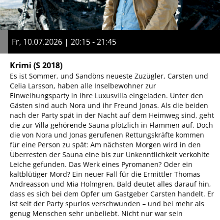
Fr, 10.07.2026 | 20:15 - 21:45
Krimi
(S 2018)
Es ist Sommer, und Sandöns neueste Zuzügler, Carsten und
Celia Larsson, haben alle Inselbewohner zur
Einweihungsparty in ihre Luxusvilla eingeladen. Unter den
Gästen sind auch Nora und ihr Freund Jonas. Als die beiden
nach der Party spät in der Nacht auf dem Heimweg sind, geht
die zur Villa gehörende Sauna plötzlich in Flammen auf. Doch
die von Nora und Jonas gerufenen Rettungskräfte kommen
für eine Person zu spät: Am nächsten Morgen wird in den
Überresten der Sauna eine bis zur Unkenntlichkeit verkohlte
Leiche gefunden. Das Werk eines Pyromanen? Oder ein
kaltblütiger Mord? Ein neuer Fall für die Ermittler Thomas
Andreasson und Mia Holmgren. Bald deutet alles darauf hin,
dass es sich bei dem Opfer um Gastgeber Carsten handelt. Er
ist seit der Party spurlos verschwunden – und bei mehr als
genug Menschen sehr unbeliebt. Nicht nur war sein