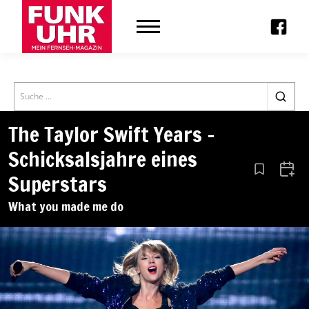
Search
The Taylor Swift Years –
Schicksalsjahre eines
Aus den Le
Zum 
Superstars
What you made me do