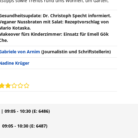
tstipps sowie Trends rund ums Wohnen, um Garten,
Gesundheitsupdate: Dr. Christoph Specht informiert.
Veganer Nussbraten mit Salat: Rezeptvorschlag von
Mario Kotaska.
Makeover fürs Kinderzimmer: Einsatz für Emell Gök
Che.
Gabriele von Arnim
(Journalistin und Schriftstellerin)
Nadine Krüger
| 09:05 - 10:30
(E: 6486)
| 09:05 - 10:30
(E: 6487)