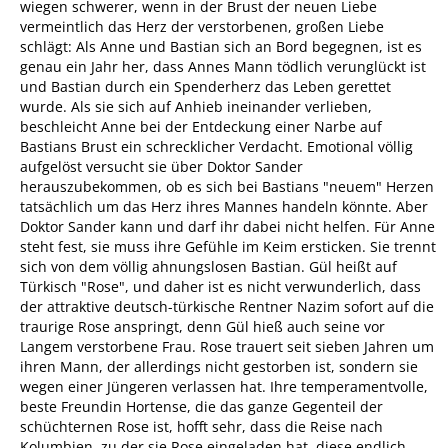
wiegen schwerer, wenn in der Brust der neuen Liebe
vermeintlich das Herz der verstorbenen, großen Liebe
schlägt: Als Anne und Bastian sich an Bord begegnen, ist es
genau ein Jahr her, dass Annes Mann tödlich verunglückt ist
und Bastian durch ein Spenderherz das Leben gerettet
wurde. Als sie sich auf Anhieb ineinander verlieben,
beschleicht Anne bei der Entdeckung einer Narbe auf
Bastians Brust ein schrecklicher Verdacht. Emotional völlig
aufgelöst versucht sie über Doktor Sander
herauszubekommen, ob es sich bei Bastians "neuem" Herzen
tatsächlich um das Herz ihres Mannes handeln könnte. Aber
Doktor Sander kann und darf ihr dabei nicht helfen. Für Anne
steht fest, sie muss ihre Gefühle im Keim ersticken. Sie trennt
sich von dem völlig ahnungslosen Bastian. Gül heißt auf
Türkisch "Rose", und daher ist es nicht verwunderlich, dass
der attraktive deutsch-türkische Rentner Nazim sofort auf die
traurige Rose anspringt, denn Gül hieß auch seine vor
Langem verstorbene Frau. Rose trauert seit sieben Jahren um
ihren Mann, der allerdings nicht gestorben ist, sondern sie
wegen einer Jüngeren verlassen hat. Ihre temperamentvolle,
beste Freundin Hortense, die das ganze Gegenteil der
schüchternen Rose ist, hofft sehr, dass die Reise nach
Kolumbien, zu der sie Rose eingeladen hat, diese endlich