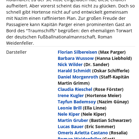
aufheitert. Aber vorerst scheint das nicht zu glücken. Doch so
schnell gibt Hortense nicht auf und entwickelt gemeinsam
mit Nazim einen raffinierten Plan. Zur großen Freude der
Passagiere kann Kapitän Parger einen prominenten Gast an
Bord des "Traumschiffs" begrüßen: den ehemaligen Torwart
der deutschen Fußballnationalmannschaft, Roman
Weidenfeller.
Darsteller
Florian Silbereisen
(Max Parger)
Barbara Wussow
(Hanna Liebhold)
Nick Wilder
(Dr. Sander)
Harald Schmidt
(Oskar Schifferle)
Daniel Morgenroth
(Staff-Kapitän
Martin Grimm)
Claudia Rieschel
(Rose Förster)
Irene Kugler
(Hortense Meier)
Tayfun Bademsoy
(Nazim Günay)
Leonie Brill
(Ella Linne)
Nele Kiper
(Nele Kiper)
Martin Gruber
(Bastian Schwarzer)
Lucas Bauer
(Eric Sommer)
Omeris Arletta Castano
(Rosalia)
Roman Weidenfeller
(Gast)