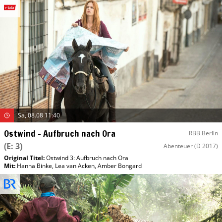
Sa, 08.08 11:40
Ostwind – Aufbruch nach Ora
RBB Berlin
(E: 3)
Abenteuer
(D 2017)
Original Titel:
Ostwind 3: Aufbruch nach Ora
Mit
:
Hanna Binke
,
Lea van Acken
,
Amber Bongard