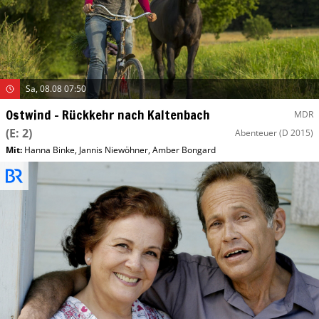
Sa, 08.08 07:50
Ostwind – Rückkehr nach Kaltenbach
MDR
(E: 2)
Abenteuer
(D 2015)
Mit
:
Hanna Binke
,
Jannis Niewöhner
,
Amber Bongard