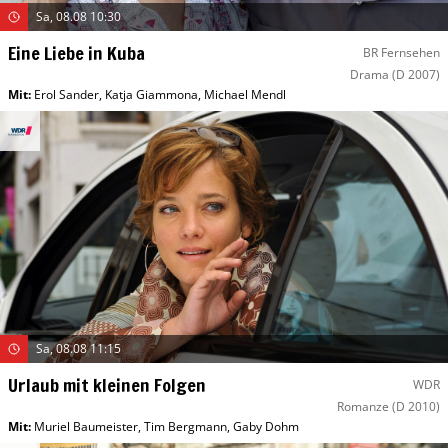
Sa, 08.08 10:30
Eine Liebe in Kuba
BR Fernsehen
Drama
(D 2007)
Mit
:
Erol Sander
,
Katja Giammona
,
Michael Mendl
Sa, 08.08 11:15
Urlaub mit kleinen Folgen
WDR
Romanze
(D 2010)
Mit
:
Muriel Baumeister
,
Tim Bergmann
,
Gaby Dohm