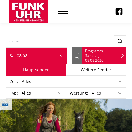
Search
Programm
Sa. 08.08.
Samstag,
Lesezeichen
08.08.2026
Hauptsender
Weitere Sender
Zeit
:
Alles
Typ
:
Alles
Wertung
:
Alles