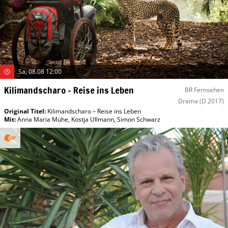
Sa, 08.08 12:00
Kilimandscharo – Reise ins Leben
BR Fernsehen
Drama
(D 2017)
Original Titel:
Kilimandscharo – Reise ins Leben
Mit
:
Anna Maria Mühe
,
Kostja Ullmann
,
Simon Schwarz