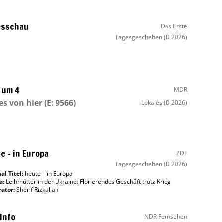
esschau
Das Erste
Tagesgeschehen
(D 2026)
 um 4
MDR
s von hier
(E: 9566)
Lokales
(D 2026)
e – in Europa
ZDF
Tagesgeschehen
(D 2026)
al Titel:
heute – in Europa
a:
Leihmütter in der Ukraine: Florierendes Geschäft trotz Krieg
ator
:
Sherif Rizkallah
Info
NDR Fernsehen