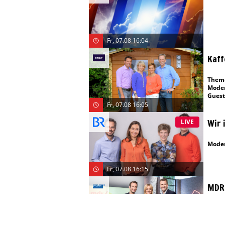
Fr, 07.08 16:04
Kaff
Them
Moder
Guest
Fr, 07.08 16:05
Wir 
LIVE
Moder
Fr, 07.08 16:15
MDR
Gäst
Them