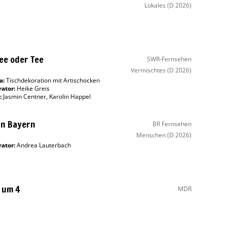
Lokales
(D 2026)
ee oder Tee
SWR-Fernsehen
Vermischtes
(D 2026)
a:
Tischdekoration mit Artischocken
ator
:
Heike Greis
:
Jasmin Centner
,
Karolin Happel
in Bayern
BR Fernsehen
Menschen
(D 2026)
ator
:
Andrea Lauterbach
 um 4
MDR
e zum Kaffee
(E: 9567)
Lokales
(D 2026)
a:
Eröffnung "MDR Musiksommer"