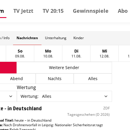
mm
TV Jetzt
TV 20:15
Gewinnspiele
Abo
Nachrichten
 / Info
Unterhaltung
Kinder
So
Mo
Di
Mi
tag, 08 August
Sonntag, 09 August
Montag, 10 August
Dienstag, 11 August
Mittwoch, 12
09.08.
10.08.
11.08.
12.08.
1
Weitere Sender
Abend
Nachts
Alles
Wertung
Wertung
:
Alles
e – in Deutschland
ZDF
Tagesgeschehen
(D 2026)
al Titel:
heute – in Deutschland
a:
Nach Drohnenvorfall in Leipzig: Nationaler Sicherheitsrat tagt
ator
:
Ralph Szepanski