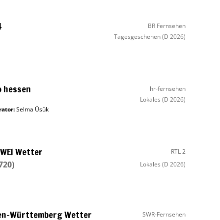
4
BR Fernsehen
Tagesgeschehen
(D 2026)
o hessen
hr-fernsehen
Lokales
(D 2026)
ator
:
Selma Üsük
WEI Wetter
RTL 2
2720)
Lokales
(D 2026)
en-Württemberg Wetter
SWR-Fernsehen