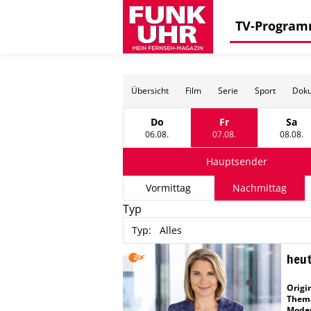
TV-Progra
Übersicht
Film
Serie
Sport
Doku
Do
Fr
Sa
Donnerstag, 06 August
Freitag, 07 August
Sams
06.08.
07.08.
08.08.
Hauptsender
Vormittag
Nachmittag
Typ
Typ
:
Alles
heut
Origin
Them
Moder