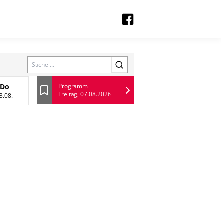
Search
Do
Programm
Freitag, 07.08.2026
 August
Donnerstag, 13 August
Lesezeichen
3.08.