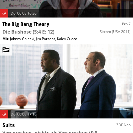
Do, 06.08 16:30
The Big Bang Theory
Pro 7
Die Bushose
(S:4 E: 12)
Sitcom
(USA 2011)
Mit
:
Johnny Galecki
,
Jim Parsons
,
Kaley Cuoco
Do, 06.08 17:10
Suits
ZDF Neo
Versprechen, nichts als Versprechen
(S:8