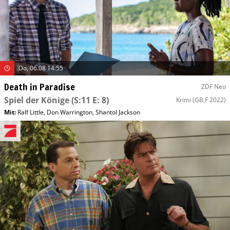
Do, 06.08 14:55
Death in Paradise
ZDF Neo
Spiel der Könige
(S:11 E: 8)
Krimi
(GB,F 2022)
Mit
:
Ralf Little
,
Don Warrington
,
Shantol Jackson