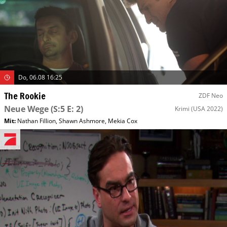
Do, 06.08 16:25
The Rookie
ZDF Neo
Neue Wege
(S:5 E: 2)
Krimi
(USA 2022)
Mit
:
Nathan Fillion
,
Shawn Ashmore
,
Mekia Cox