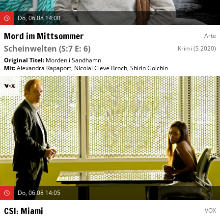
Do, 06.08 14:00
Mord im Mittsommer
Arte
Scheinwelten
(S:7 E: 6)
Krimi
(S 2020)
Original Titel:
Morden i Sandhamn
Mit
:
Alexandra Rapaport
,
Nicolai Cleve Broch
,
Shirin Golchin
Do, 06.08 14:05
CSI: Miami
VOX