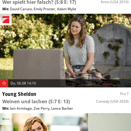
Wer spielt hier falsch?
(S:8 E: 17)
Krimi
(USA 2010)
Mit
:
David Caruso
,
Emily Procter
,
Adam Wylie
Do, 06.08 14:10
Young Sheldon
Pro 7
Weinen und lachen
(S:7 E: 13)
Comedy
(USA 2024)
Mit
:
Iain Armitage
,
Zoe Perry
,
Lance Barber