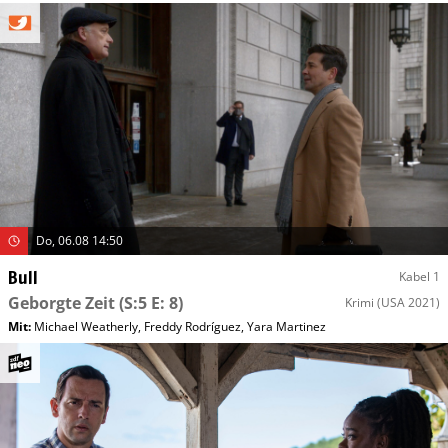
Do, 06.08 14:50
Bull
Kabel 1
Geborgte Zeit
(S:5 E: 8)
Krimi
(USA 2021)
Mit
:
Michael Weatherly
,
Freddy Rodríguez
,
Yara Martinez