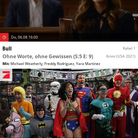
Do, 06.08 16:00
Bull
Kabel 1
Ohne Worte, ohne Gewissen
(S:5 E: 9)
Krimi
(USA 2021)
Mit
:
Michael Weatherly
,
Freddy Rodríguez
,
Yara Martinez