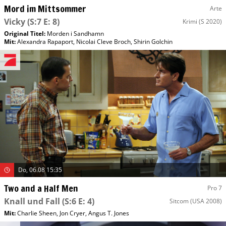
Mord im Mittsommer
Arte
Vicky
(S:7 E: 8)
Krimi
(S 2020)
Original Titel:
Morden i Sandhamn
Mit
:
Alexandra Rapaport
,
Nicolai Cleve Broch
,
Shirin Golchin
Do, 06.08 15:35
Two and a Half Men
Pro 7
Knall und Fall
(S:6 E: 4)
Sitcom
(USA 2008)
Mit
:
Charlie Sheen
,
Jon Cryer
,
Angus T. Jones