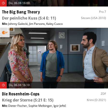
Do, 06.08 16:00
The Big Bang Theory
Pro 7
Der peinliche Kuss
(S:4 E: 11)
Sitcom
(USA 2010)
Mit
:
Johnny Galecki
,
Jim Parsons
,
Kaley Cuoco
Do, 06.08 16:10
Die Rosenheim-Cops
ZDF
Krieg der Sterne
(S:21 E: 15)
Krimi
(D 2021)
Mit
:
Dieter Fischer
,
Sophie Melbinger
,
Igor Jeftić