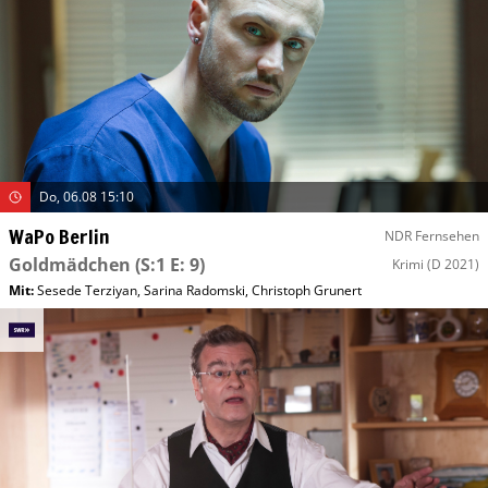
Do, 06.08 15:10
WaPo Berlin
NDR Fernsehen
Goldmädchen
(S:1 E: 9)
Krimi
(D 2021)
Mit
:
Sesede Terziyan
,
Sarina Radomski
,
Christoph Grunert