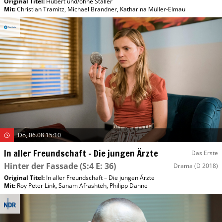
Original Titel:
Hubert und/​ohne Staller
Mit
:
Christian Tramitz
,
Michael Brandner
,
Katharina Müller-Elmau
Do, 06.08 15:10
In aller Freundschaft – Die jungen Ärzte
Das Erste
Hinter der Fassade
(S:4 E: 36)
Drama
(D 2018)
Original Titel:
In aller Freundschaft – Die jungen Ärzte
Mit
:
Roy Peter Link
,
Sanam Afrashteh
,
Philipp Danne