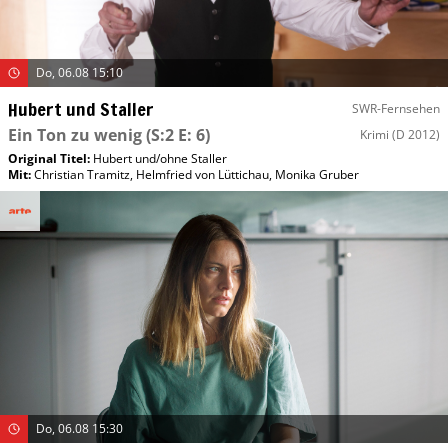
Do, 06.08 15:10
Hubert und Staller
SWR-Fernsehen
Ein Ton zu wenig
(S:2 E: 6)
Krimi
(D 2012)
Original Titel:
Hubert und/​ohne Staller
Mit
:
Christian Tramitz
,
Helmfried von Lüttichau
,
Monika Gruber
Do, 06.08 15:30