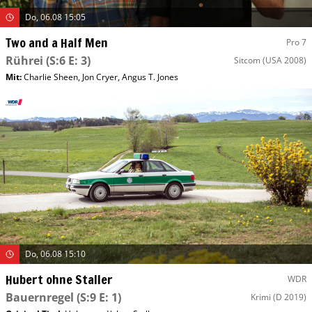
Do, 06.08 15:05
Two and a Half Men
Pro 7
Rührei
(S:6 E: 3)
Sitcom
(USA 2008)
Mit
:
Charlie Sheen
,
Jon Cryer
,
Angus T. Jones
Do, 06.08 15:10
Hubert ohne Staller
WDR
Bauernregel
(S:9 E: 1)
Krimi
(D 2019)