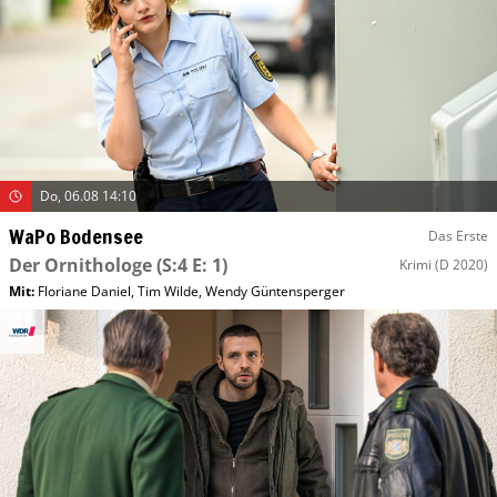
Do, 06.08 14:10
WaPo Bodensee
Das Erste
Der Ornithologe
(S:4 E: 1)
Krimi
(D 2020)
Mit
:
Floriane Daniel
,
Tim Wilde
,
Wendy Güntensperger