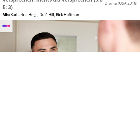
Drama
(USA 2018)
E: 3)
Mit
:
Katherine Heigl
,
Dulé Hill
,
Rick Hoffman
Do, 06.08 17:30
Unter uns
RTL
Leere im Kopf
Seifenoper
(D 2026)
Mit
:
Patrick Müller
,
Ramon Ademes
,
Jens Hajek