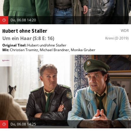
Do, 06.08 14:20
Hubert ohne Staller
WDR
Um ein Haar
(S:8 E: 16)
Krimi
(D 2019)
Original Titel:
Hubert und/​ohne Staller
Mit
:
Christian Tramitz
,
Michael Brandner
,
Monika Gruber
Do, 06.08 14:25