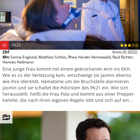
19:25
ZDF
Krimi
(D 2022)
Mit
:
Sanna Englund
,
Matthias Schloo
,
Rhea Harder-Vennewald
,
Raúl Richter
,
Hannes Hellmann
Eine junge Frau kommt mit einem gebrochenen Arm ins EKH.
Wie es zu der Verletzung kam, verschweigt sie Jasmin ebenso
wie ihre Identität. Hämatome um die Bruchstelle alarmieren
Jasmin und sie schaltet die Polizisten des PK21 ein. Wie sich
herausstellt, heißt die Frau Pola und kommt aus einer Prepper-
Familie, die nach ihren eigenen Regeln lebt und sich auf ein
Überleben nach dem großen Crash vorbereitet.