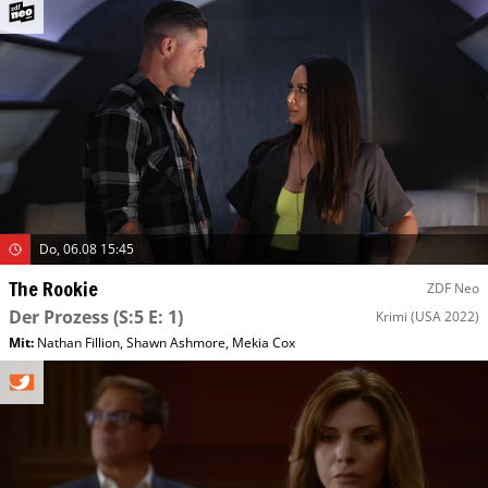
Do, 06.08 15:45
The Rookie
ZDF Neo
Der Prozess
(S:5 E: 1)
Krimi
(USA 2022)
Mit
:
Nathan Fillion
,
Shawn Ashmore
,
Mekia Cox