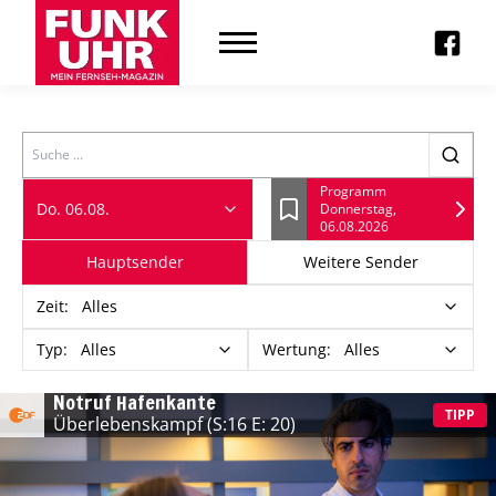
Search
Programm
Do. 06.08.
Donnerstag,
Lesezeichen
06.08.2026
Hauptsender
Weitere Sender
Zeit
:
Alles
Typ
:
Alles
Wertung
:
Alles
Notruf Hafenkante
TIPP
Überlebenskampf
(S:16 E: 20)