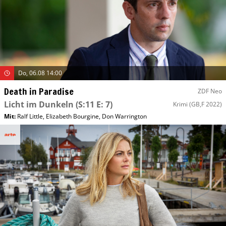
Do, 06.08 14:00
Death in Paradise
ZDF Neo
Licht im Dunkeln
(S:11 E: 7)
Krimi
(GB,F 2022)
Mit
:
Ralf Little
,
Elizabeth Bourgine
,
Don Warrington