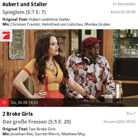
Hubert und Staller
hr-fernsehen
Spieglein
(S:7 E: 7)
Krimi
(D 2018)
Original Titel:
Hubert und/​ohne Staller
Mit
:
Christian Tramitz
,
Helmfried von Lüttichau
,
Monika Gruber
Do, 06.08 14:35
2 Broke Girls
Pro 7
Das große Fressen
(S:5 E: 20)
Sitcom
(USA 2016)
Original Titel:
Two Broke Girls
Mit
:
Jonathan Kite
,
Garrett Morris
,
Matthew Moy