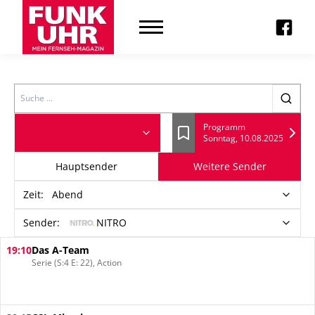
Search
Programm
Sonntag, 10.08.2025
Lesezeichen
Hauptsender
Weitere Sender
Zeit
:
Abend
Sender:
NITRO
19:10
Das A-Team
Serie (S:4 E: 22), Action