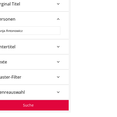
rginal Titel
ersonen
ersonen
ntertitel
exte
aster-Filter
enreauswahl
Suche