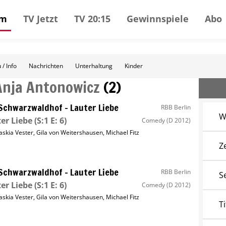
mm
TV Jetzt
TV 20:15
Gewinnspiele
Abo
 / Info
Nachrichten
Unterhaltung
Kinder
Anja Antonowicz
(
2
)
Schwarzwaldhof – Lauter Liebe
RBB Berlin
W
er Liebe
(S:1 E: 6)
Comedy
(D 2012)
askia Vester
,
Gila von Weitershausen
,
Michael Fitz
Z
Schwarzwaldhof – Lauter Liebe
RBB Berlin
S
er Liebe
(S:1 E: 6)
Comedy
(D 2012)
askia Vester
,
Gila von Weitershausen
,
Michael Fitz
Ti