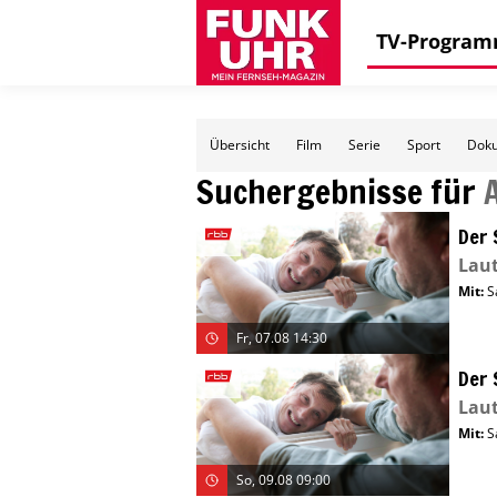
TV-Progra
Übersicht
Film
Serie
Sport
Doku
Suchergebnisse für
Der 
Laut
Mit
:
S
Fr, 07.08 14:30
Der 
Laut
Mit
:
S
So, 09.08 09:00