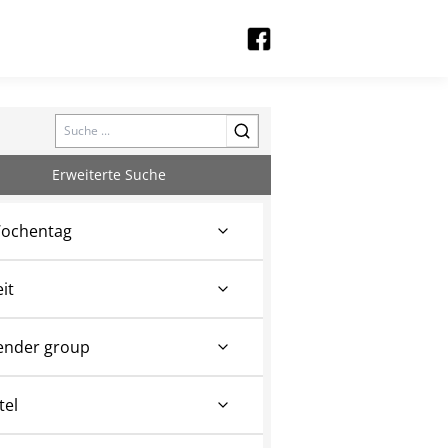
Search
Erweiterte Suche
ochentag
eit
ender group
tel