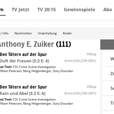
mm
TV Jetzt
TV 20:15
Gewinnspiele
Abo
 / Info
Nachrichten
Unterhaltung
Kinder
Anthony E. Zuiker
(
111
)
 Den Tätern auf der Spur
VOXup
W
Duft der Frauen
(S:2 E: 4)
Krimi
(USA,CDN 2001)
al Titel:
CSI: Crime Scene Investigation
illiam Petersen
,
Marg Helgenberger
,
Gary Dourdan
Z
 Den Tätern auf der Spur
VOXup
S
Kain und Abel
(S:2 E: 6)
Krimi
(USA,CDN 2001)
al Titel:
CSI: Crime Scene Investigation
Ti
illiam Petersen
,
Marg Helgenberger
,
Gary Dourdan