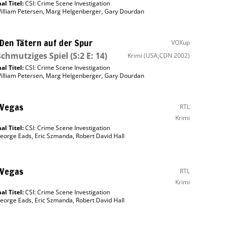
al Titel:
CSI: Crime Scene Investigation
illiam Petersen
,
Marg Helgenberger
,
Gary Dourdan
 Den Tätern auf der Spur
VOXup
schmutziges Spiel
(S:2 E: 14)
Krimi
(USA,CDN 2002)
al Titel:
CSI: Crime Scene Investigation
illiam Petersen
,
Marg Helgenberger
,
Gary Dourdan
 Vegas
RTL
Krimi
al Titel:
CSI: Crime Scene Investigation
eorge Eads
,
Eric Szmanda
,
Robert David Hall
 Vegas
RTL
Krimi
al Titel:
CSI: Crime Scene Investigation
eorge Eads
,
Eric Szmanda
,
Robert David Hall