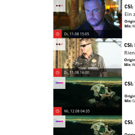
CSI:
Ein 
Origin
Mit
:
W
Di, 11.08 15:05
CSI:
Rien
Origin
Mit
:
W
Di, 11.08 16:00
CSI:
Origin
Mit
:
G
Mi, 12.08 04:35
CSI:
Origin