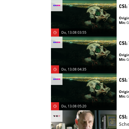
CSI:
Origin
Mit
:
G
Do, 13.08 03:55
CSI:
Origin
Mit
:
G
Do, 13.08 04:35
CSI:
Origin
Mit
:
G
Do, 13.08 05:20
CSI:
Sch