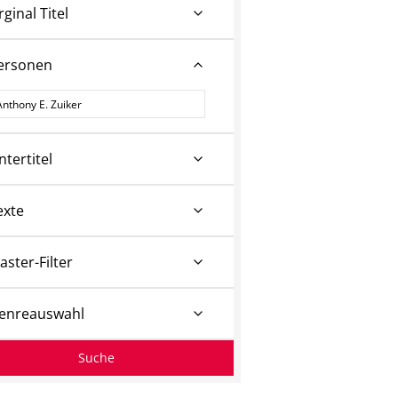
rginal Titel
ersonen
ersonen
ntertitel
exte
aster-Filter
enreauswahl
Suche