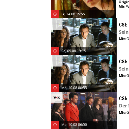
Origin
Mit
:
W
Fr, 14.08 15:55
CSI:
Sein
Mit
:
G
So, 09.08 19:15
CSI:
Sein
Mit
:
G
Mo, 10.08 00:55
CSI:
Der
Mit
:
G
Mo, 10.08 06:50