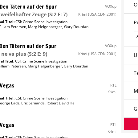
O
 Den Tätern auf der Spur
VOXup
zweifelhafter Zeuge
(S:2 E: 7)
Krimi
(USA,CDN 2001)
al Titel:
CSI: Crime Scene Investigation
P
illiam Petersen
,
Marg Helgenberger
,
Gary Dourdan
P
 Den Tätern auf der Spur
VOXup
 ne va plus
(S:2 E: 9)
Krimi
(USA,CDN 2001)
U
al Titel:
CSI: Crime Scene Investigation
illiam Petersen
,
Marg Helgenberger
,
Gary Dourdan
T
 Vegas
RTL
M
Krimi
al Titel:
CSI: Crime Scene Investigation
eorge Eads
,
Eric Szmanda
,
Robert David Hall
G
 Vegas
RTL
Krimi
al Titel:
CSI: Crime Scene Investigation