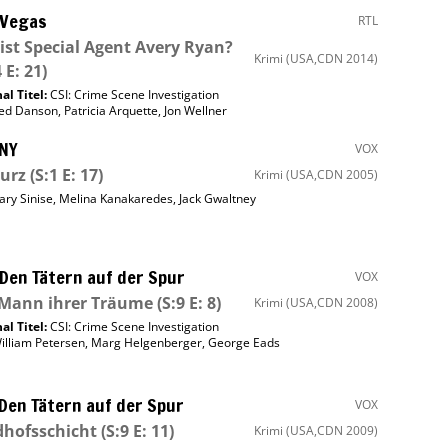
 Vegas
RTL
ist Special Agent Avery Ryan?
Krimi
(USA,CDN 2014)
 E: 21)
al Titel:
CSI: Crime Scene Investigation
ed Danson
,
Patricia Arquette
,
Jon Wellner
 NY
VOX
urz
(S:1 E: 17)
Krimi
(USA,CDN 2005)
ary Sinise
,
Melina Kanakaredes
,
Jack Gwaltney
 Den Tätern auf der Spur
VOX
 Mann ihrer Träume
(S:9 E: 8)
Krimi
(USA,CDN 2008)
al Titel:
CSI: Crime Scene Investigation
illiam Petersen
,
Marg Helgenberger
,
George Eads
 Den Tätern auf der Spur
VOX
dhofsschicht
(S:9 E: 11)
Krimi
(USA,CDN 2009)