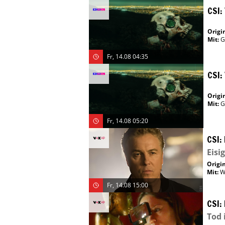
CSI:
Origin
Mit
:
G
Fr, 14.08 04:35
CSI:
Origin
Mit
:
G
Fr, 14.08 05:20
CSI:
Eisi
Origin
Mit
:
W
Fr, 14.08 15:00
CSI:
Tod