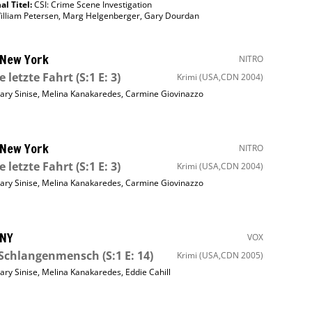
al Titel:
CSI: Crime Scene Investigation
illiam Petersen
,
Marg Helgenberger
,
Gary Dourdan
 New York
NITRO
e letzte Fahrt
(S:1 E: 3)
Krimi
(USA,CDN 2004)
ary Sinise
,
Melina Kanakaredes
,
Carmine Giovinazzo
 New York
NITRO
e letzte Fahrt
(S:1 E: 3)
Krimi
(USA,CDN 2004)
ary Sinise
,
Melina Kanakaredes
,
Carmine Giovinazzo
 NY
VOX
 Schlangenmensch
(S:1 E: 14)
Krimi
(USA,CDN 2005)
ary Sinise
,
Melina Kanakaredes
,
Eddie Cahill