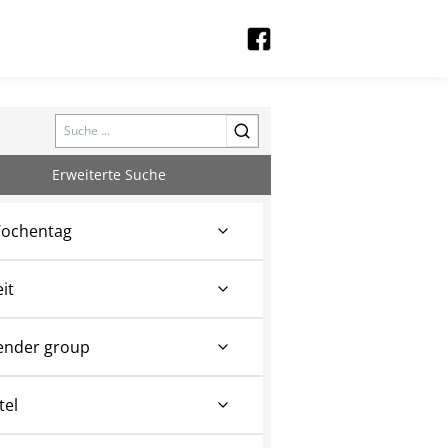
Search
Erweiterte Suche
ochentag
eit
ender group
tel