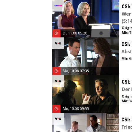
CSI:
Wer 
(S:14
Origin
Mit
:
T
Di, 11.08 05:20
CSI:
Abst
Mit
:
G
Mo, 10.08 07:35
CSI:
Der
Origin
Mit
:
W
Mo, 10.08 09:55
CSI:
Frie