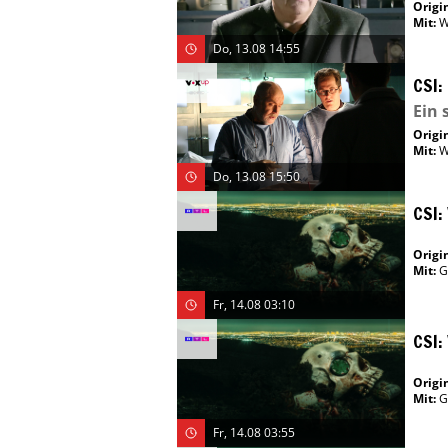
Origin
Mit
:
W
Do, 13.08 14:55
CSI:
Ein 
Origin
Mit
:
W
Do, 13.08 15:50
CSI:
Origin
Mit
:
G
Fr, 14.08 03:10
CSI:
Origin
Mit
:
G
Fr, 14.08 03:55