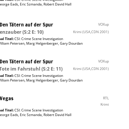
eorge Eads
,
Eric Szmanda
,
Robert David Hall
 Den Tätern auf der Spur
VOXup
tenzauber
(S:2 E: 10)
Krimi
(USA,CDN 2001)
al Titel:
CSI: Crime Scene Investigation
illiam Petersen
,
Marg Helgenberger
,
Gary Dourdan
 Den Tätern auf der Spur
VOXup
Tote im Fahrstuhl
(S:2 E: 11)
Krimi
(USA,CDN 2001)
al Titel:
CSI: Crime Scene Investigation
illiam Petersen
,
Marg Helgenberger
,
Gary Dourdan
 Vegas
RTL
Krimi
al Titel:
CSI: Crime Scene Investigation
eorge Eads
,
Eric Szmanda
,
Robert David Hall