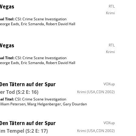
 Vegas
RTL
Krimi
al Titel:
CSI: Crime Scene Investigation
eorge Eads
,
Eric Szmanda
,
Robert David Hall
 Vegas
RTL
Krimi
al Titel:
CSI: Crime Scene Investigation
eorge Eads
,
Eric Szmanda
,
Robert David Hall
 Den Tätern auf der Spur
VOXup
ger Tod
(S:2 E: 16)
Krimi
(USA,CDN 2002)
al Titel:
CSI: Crime Scene Investigation
illiam Petersen
,
Marg Helgenberger
,
Gary Dourdan
 Den Tätern auf der Spur
VOXup
 im Tempel
(S:2 E: 17)
Krimi
(USA,CDN 2002)