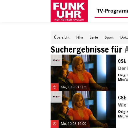
TV-Progra
Übersicht
Film
Serie
Sport
Doku
Suchergebnisse für
CSI:
Der 
Origin
Mit
:
W
Mo, 10.08 15:05
CSI:
Wie 
Origin
Mit
:
W
Mo, 10.08 16:00