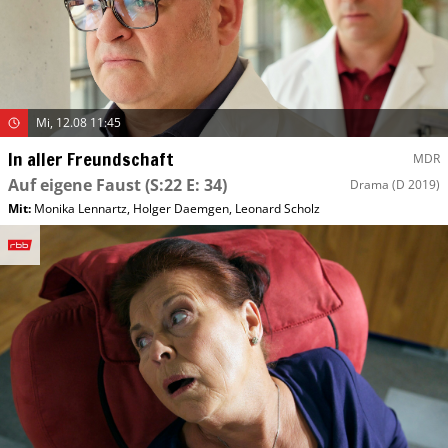
Mi, 12.08 11:45
In aller Freundschaft
MDR
Auf eigene Faust
(S:22 E: 34)
Drama
(D 2019)
Mit
:
Monika Lennartz
,
Holger Daemgen
,
Leonard Scholz