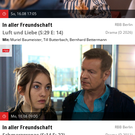
So, 16.08 17:05
In aller Freundschaft
RBB Berlin
Luft und Liebe
(S:29 E: 14)
Drama
(D 2026)
Mit
:
Muriel Baumeister
,
Till Butterbach
,
Bernhard Bettermann
Mo, 10.08 09:00
In aller Freundschaft
RBB Berlin
Drama
(D 2011)