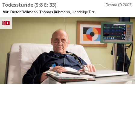
Todesstunde
(S:8 E: 33)
Drama
(D 2005)
Mit
:
Dieter Bellmann
,
Thomas Rühmann
,
Hendrikje Fitz
Di, 11.08 10:00
In aller Freundschaft
SRF 1
Alleingänge
(S:26 E: 42)
Drama
(D 2024)
Mit
:
Marijam Agischewa
,
Karl Kranzkowski
,
Marita Breuer