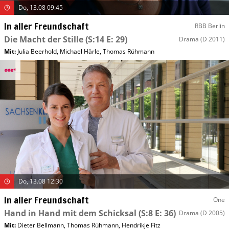
Do, 13.08 09:45
In aller Freundschaft
RBB Berlin
Die Macht der Stille
(S:14 E: 29)
Drama
(D 2011)
Mit
:
Julia Beerhold
,
Michael Härle
,
Thomas Rühmann
Do, 13.08 12:30
In aller Freundschaft
One
Hand in Hand mit dem Schicksal
(S:8 E: 36)
Drama
(D 2005)
Mit
:
Dieter Bellmann
,
Thomas Rühmann
,
Hendrikje Fitz