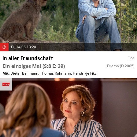
Fr, 14.08 13:20
In aller Freundschaft
One
Ein einziges Mal
(S:8 E: 39)
Drama
(D 2005)
Mit
:
Dieter Bellmann
,
Thomas Rühmann
,
Hendrikje Fitz