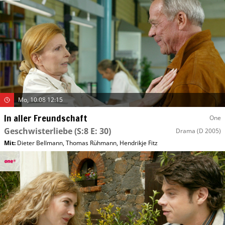
Mo, 10.08 12:15
In aller Freundschaft
One
Geschwisterliebe
(S:8 E: 30)
Drama
(D 2005)
Mit
:
Dieter Bellmann
,
Thomas Rühmann
,
Hendrikje Fitz