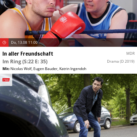
Do, 13.08 11:00
In aller Freundschaft
MDR
Im Ring
(S:22 E: 35)
Drama
(D 2019)
Mit
:
Nicolas Wolf
,
Eugen Bauder
,
Katrin Ingendoh