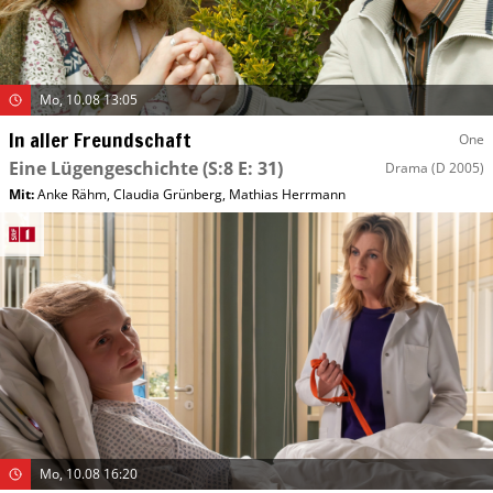
Mo, 10.08 13:05
In aller Freundschaft
One
Eine Lügengeschichte
(S:8 E: 31)
Drama
(D 2005)
Mit
:
Anke Rähm
,
Claudia Grünberg
,
Mathias Herrmann
Mo, 10.08 16:20