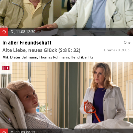
Di, 11.08 12:30
In aller Freundschaft
One
Alte Liebe, neues Glück
(S:8 E: 32)
Drama
(D 2005)
Mit
:
Dieter Bellmann
,
Thomas Rühmann
,
Hendrikje Fitz
Di, 11.08 09:15