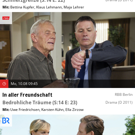
Schmerzgrenze
(S:14 E: 22)
Mit
:
Bettina Kupfer
,
Klaus Lehmann
,
Maja Lehrer
Mo, 10.08 09:45
In aller Freundschaft
RBB Berlin
Bedrohliche Träume
(S:14 E: 23)
Drama
(D 2011)
Mit
:
Uwe Friedrichsen
,
Karsten Kühn
,
Ella Zirzow