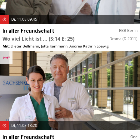
Di, 11.08 09:45
In aller Freundschaft
RBB Berlin
Wo viel Licht ist ...
(S:14 E: 25)
Drama
(D 2011)
Mit
:
Dieter Bellmann
,
Jutta Kammann
,
Andrea Kathrin Loewig
Di, 11.08 13:20
In aller Freundschaft
One