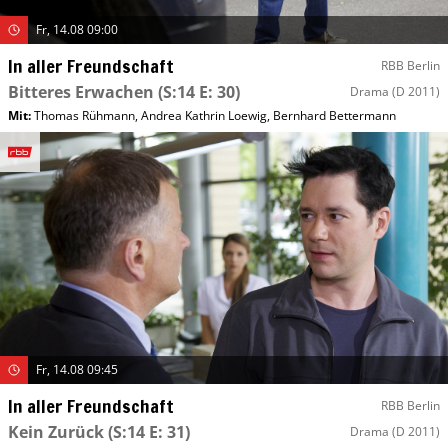
Fr, 14.08 09:00
In aller Freundschaft
RBB Berlin
Bitteres Erwachen
(S:14 E: 30)
Drama
(D 2011)
Mit
:
Thomas Rühmann
,
Andrea Kathrin Loewig
,
Bernhard Bettermann
Fr, 14.08 09:45
In aller Freundschaft
RBB Berlin
Kein Zurück
(S:14 E: 31)
Drama
(D 2011)