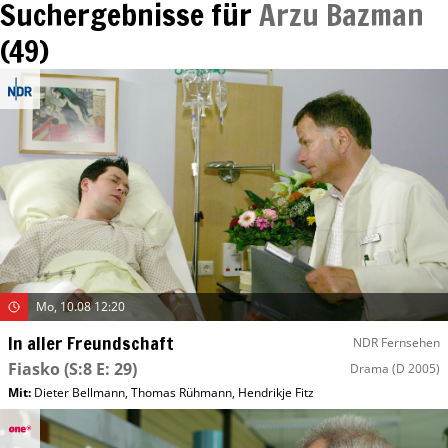
Suchergebnisse für
Arzu Bazman
(
49
)
Mo, 10.08 12:20
In aller Freundschaft
NDR Fernsehen
Fiasko
(S:8 E: 29)
Drama
(D 2005)
Mit
:
Dieter Bellmann
,
Thomas Rühmann
,
Hendrikje Fitz