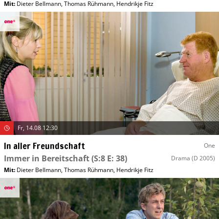
Mit
:
Dieter Bellmann
,
Thomas Rühmann
,
Hendrikje Fitz
Fr, 14.08 12:30
In aller Freundschaft
One
Immer in Bereitschaft
(S:8 E: 38)
Drama
(D 2005)
Mit
:
Dieter Bellmann
,
Thomas Rühmann
,
Hendrikje Fitz