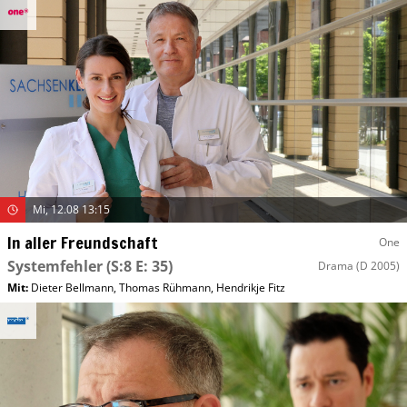
Mi, 12.08 13:15
In aller Freundschaft
One
Systemfehler
(S:8 E: 35)
Drama
(D 2005)
Mit
:
Dieter Bellmann
,
Thomas Rühmann
,
Hendrikje Fitz