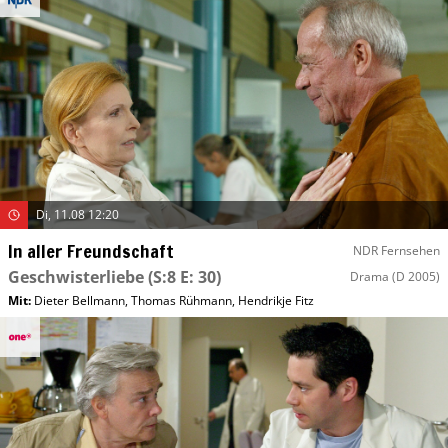
Di, 11.08 12:20
In aller Freundschaft
NDR Fernsehen
Geschwisterliebe
(S:8 E: 30)
Drama
(D 2005)
Mit
:
Dieter Bellmann
,
Thomas Rühmann
,
Hendrikje Fitz