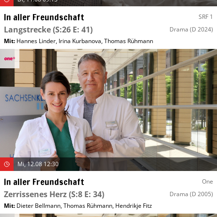
In aller Freundschaft
SRF 1
Langstrecke
(S:26 E: 41)
Drama
(D 2024)
Mit
:
Hannes Linder
,
Irina Kurbanova
,
Thomas Rühmann
Mi, 12.08 12:30
In aller Freundschaft
One
Zerrissenes Herz
(S:8 E: 34)
Drama
(D 2005)
Mit
:
Dieter Bellmann
,
Thomas Rühmann
,
Hendrikje Fitz