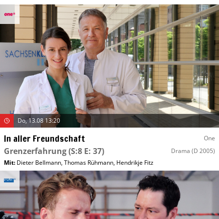
Do, 13.08 13:20
In aller Freundschaft
One
Grenzerfahrung
(S:8 E: 37)
Drama
(D 2005)
Mit
:
Dieter Bellmann
,
Thomas Rühmann
,
Hendrikje Fitz