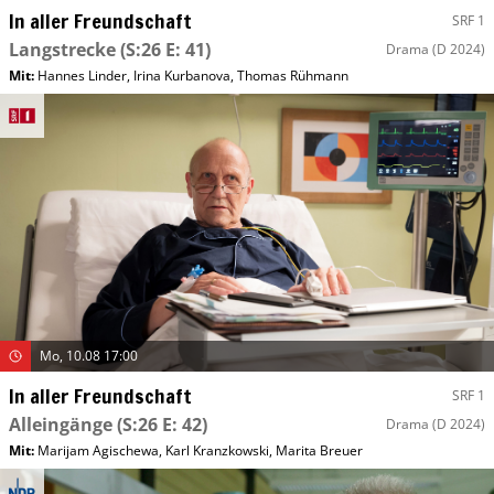
In aller Freundschaft
SRF 1
Langstrecke
(S:26 E: 41)
Drama
(D 2024)
Mit
:
Hannes Linder
,
Irina Kurbanova
,
Thomas Rühmann
Mo, 10.08 17:00
In aller Freundschaft
SRF 1
Alleingänge
(S:26 E: 42)
Drama
(D 2024)
Mit
:
Marijam Agischewa
,
Karl Kranzkowski
,
Marita Breuer